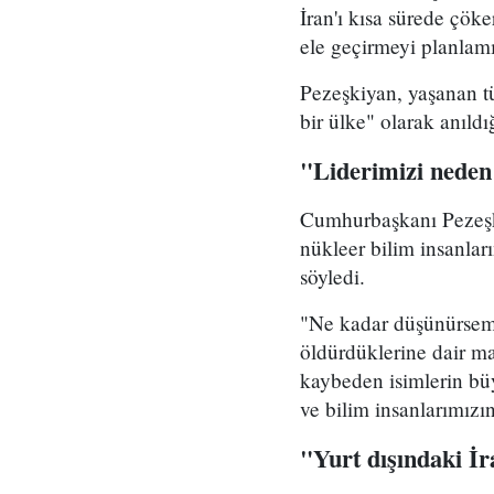
İran'ı kısa sürede çöke
ele geçirmeyi planlamı
Pezeşkiyan, yaşanan tü
bir ülke" olarak anıld
"Liderimizi neden
Cumhurbaşkanı Pezeşki
nükleer bilim insanlar
söyledi.
"Ne kadar düşünürsem 
öldürdüklerine dair ma
kaybeden isimlerin b
ve bilim insanlarımızı
"Yurt dışındaki İ