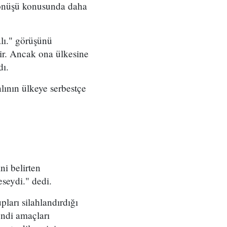
 dönüşü konusunda daha
lı." görüşünü
lir. Ancak ona ülkesine
dı.
lının ülkeye serbestçe
ni belirten
seydi." dedi.
ları silahlandırdığı
endi amaçları