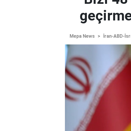
geçirmey
Mepa News
>
İran-ABD-İsr