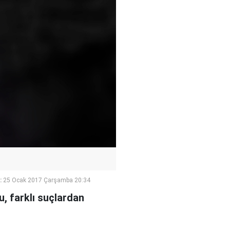
:
25 Ocak 2017 Çarşamba 20:34
u, farklı suçlardan