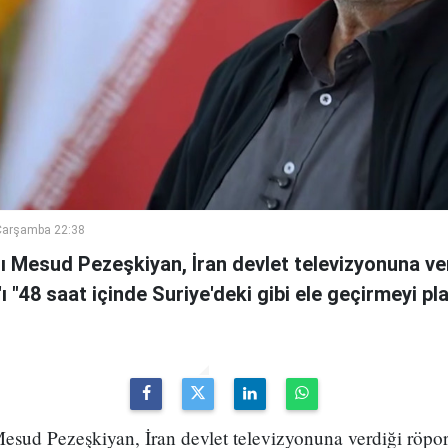
Çarşamba 22:38
 Mesud Pezeşkiyan, İran devlet televizyonuna ve
n'ı "48 saat içinde Suriye'deki gibi ele geçirmeyi pl
sud Pezeşkiyan, İran devlet televizyonuna verdiği röport