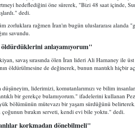
rtmeyi hedeflediğini öne sürerek, "Bizi 48 saat içinde, Sur
şlardı." dedi.
m zorluklara rağmen İran'ın bugün uluslararası alanda "g
ığını savundu.
 öldürdüklerini anlayamıyorum"
yan, savaş sırasında ölen İran lideri Ali Hamaney ile üs
ının öldürülmesine de değinerek, bunun mantıklı hiçbir a
düşüneyim, liderimizi, komutanlarımızı ve bilim insanla
ntıklı bir gerekçe bulamıyorum." ifadelerini kullanan Pez
üyük bölümünün mütevazı bir yaşam sürdüğünü belirterek
n çoğunun bırakın serveti, kendi evi bile yoktu." dedi.
ranlılar korkmadan dönebilmeli"