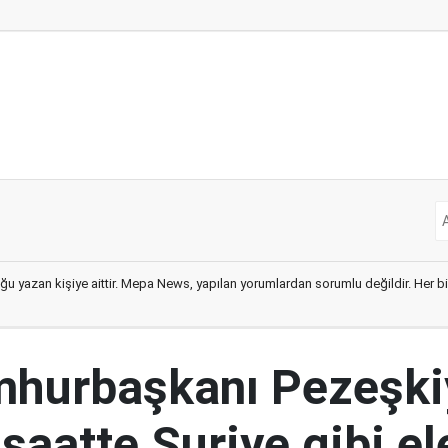
ğu yazan kişiye aittir. Mepa News, yapılan yorumlardan sorumlu değildir. Her bir 
mhurbaşkanı Pezeşki
 saatte Suriye gibi el