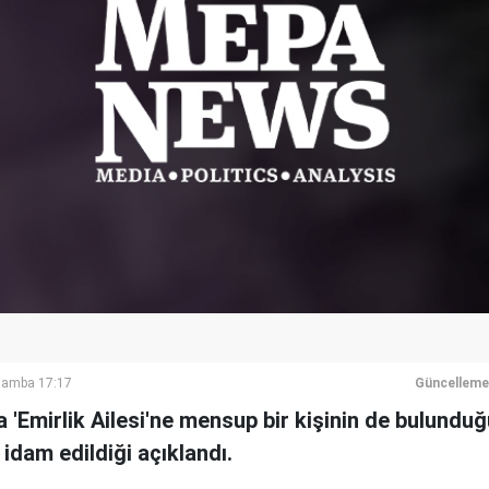
şamba 17:17
Güncelleme
a 'Emirlik Ailesi'ne mensup bir kişinin de bulunduğ
 idam edildiği açıklandı.