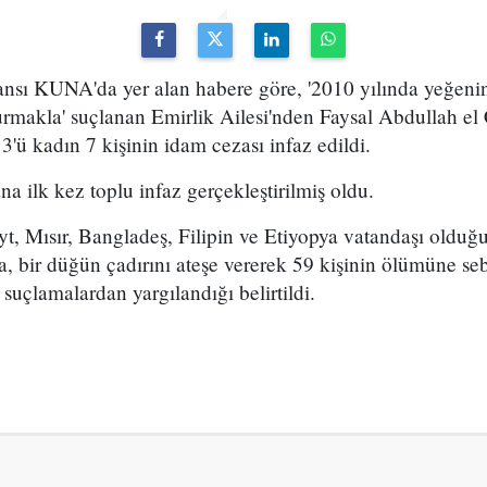
ansı KUNA'da yer alan habere göre, '2010 yılında yeğeni
urmakla' suçlanan Emirlik Ailesi'nden Faysal Abdullah el 
3'ü kadın 7 kişinin idam cezası infaz edildi.
a ilk kez toplu infaz gerçekleştirilmiş oldu.
t, Mısır, Bangladeş, Filipin ve Etiyopya vatandaşı olduğ
a, bir düğün çadırını ateşe vererek 59 kişinin ölümüne s
ı suçlamalardan yargılandığı belirtildi.