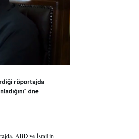
rdiği röportajda
anladığını" öne
ajda, ABD ve İsrail'in