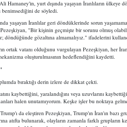
 Ali Hamaney'in, yurt dışında yaşayan İranlıların ülkeye
ı benimsediğini de söyledi.
ında yaşayan İranlılar geri döndüklerinde sorun yaşamama
 Pezeşkiyan, "Bir kişinin geçmişte bir sorunu olmuş olabi
z; döndüğünde gözaltına almamalıyız." ifadelerini kullan
rın ortak vatanı olduğunu vurgulayan Pezeşkiyan, her İran
 mekanizma oluşturulmasının hedeflendiğini kaydetti.
"
plumda bıraktığı derin izlere de dikkat çekti.
ını kaybettiğini, yaralandığını veya uzuvlarını kaybettiği
anları halen unutamıyorum. Keşke işler bu noktaya gelme
mp'ı da eleştiren Pezeşkiyan, Trump'ın İran'ın bazı grup
na atıfta bulunarak, olayların zamanla farklı grupların k