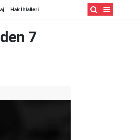
aj
Hak İhlalleri
nden 7