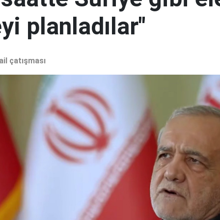
i planladılar"
ail çatışması