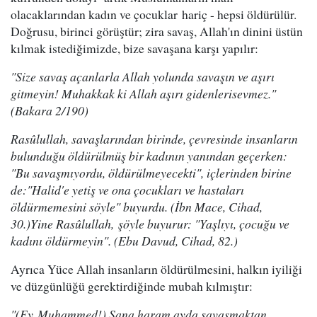
olacaklarından kadın ve çocuklar hariç - hepsi öldürülür.
Doğrusu, birinci görüştür; zira savaş, Allah'ın dinini üstün
kılmak istediğimizde, bize savaşana karşı yapılır:
"Size savaş açanlarla Allah yolunda savaşın ve aşırı
gitmeyin! Muhakkak ki Allah aşırı gidenlerisevmez."
(Bakara 2/190)
Rasûlullah, savaşlarından birinde, çevresinde insanların
bulunduğu öldürülmüş bir kadının yanından geçerken:
"Bu savaşmıyordu, öldürülmeyecekti", içlerinden birine
de:"Halid'e yetiş ve ona çocukları ve hastaları
öldürmemesini söyle" buyurdu. (İbn Mace, Cihad,
30.)Yine Rasûlullah, şöyle buyurur: "Yaşlıyı, çocuğu ve
kadını öldürmeyin". (Ebu Davud, Cihad, 82.)
Ayrıca Yüce Allah insanların öldürülmesini, halkın iyiliği
ve düzgünlüğü gerektirdiğinde mubah kılmıştır:
"(Ey Muhammed!) Sana haram ayda savaşmaktan