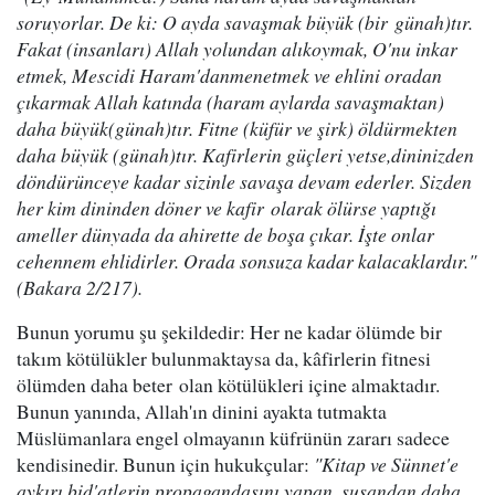
soruyorlar. De ki: O ayda savaşmak büyük (bir günah)tır.
Fakat (insanları) Allah yolundan alıkoymak, O'nu inkar
etmek, Mescidi Haram'danmenetmek ve ehlini oradan
çıkarmak Allah katında (haram aylarda savaşmaktan)
daha büyük(günah)tır. Fitne (küfür ve şirk) öldürmekten
daha büyük (günah)tır. Kafirlerin güçleri yetse,dininizden
döndürünceye kadar sizinle savaşa devam ederler. Sizden
her kim dininden döner ve kafir olarak ölürse yaptığı
ameller dünyada da ahirette de boşa çıkar. İşte onlar
cehennem ehlidirler. Orada sonsuza kadar kalacaklardır."
(Bakara 2/217).
Bunun yorumu şu şekildedir: Her ne kadar ölümde bir
takım kötülükler bulunmaktaysa da, kâfirlerin fitnesi
ölümden daha beter olan kötülükleri içine almaktadır.
Bunun yanında, Allah'ın dinini ayakta tutmakta
Müslümanlara engel olmayanın küfrünün zararı sadece
kendisinedir. Bunun için hukukçular:
"Kitap ve Sünnet'e
aykırı bid'atlerin propagandasını yapan, susandan daha