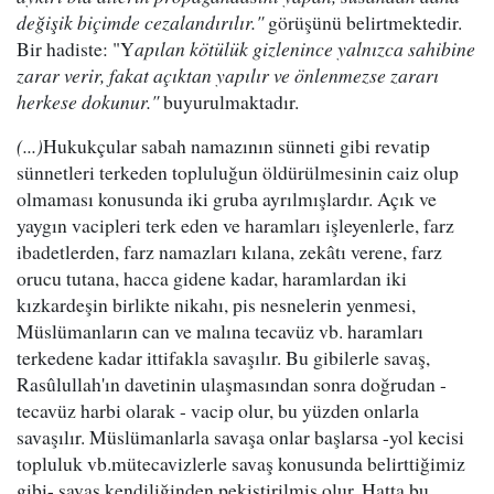
değişik biçimde cezalandırılır."
görüşünü belirtmektedir.
Bir hadiste: "Y
apılan kötülük gizlenince yalnızca sahibine
zarar verir, fakat açıktan yapılır ve önlenmezse zararı
herkese dokunur."
buyurulmaktadır.
(...)
Hukukçular sabah namazının sünneti gibi revatip
sünnetleri terkeden topluluğun öldürülmesinin caiz olup
olmaması konusunda iki gruba ayrılmışlardır. Açık ve
yaygın vacipleri terk eden ve haramları işleyenlerle, farz
ibadetlerden, farz namazları kılana, zekâtı verene, farz
orucu tutana, hacca gidene kadar, haramlardan iki
kızkardeşin birlikte nikahı, pis nesnelerin yenmesi,
Müslümanların can ve malına tecavüz vb. haramları
terkedene kadar ittifakla savaşılır. Bu gibilerle savaş,
Rasûlullah'ın davetinin ulaşmasından sonra doğrudan -
tecavüz harbi olarak - vacip olur, bu yüzden onlarla
savaşılır. Müslümanlarla savaşa onlar başlarsa -yol kecisi
topluluk vb.mütecavizlerle savaş konusunda belirttiğimiz
gibi- savaş kendiliğinden pekiştirilmiş olur. Hatta bu