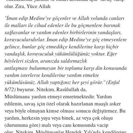
olur. Zira, Yüce Allah
"İman edip Medine'ye göçenler ve Allah yolunda canları
ile malları ile cihad edenler ile bu göçmenlere barınak
sağlayanlar ve yardım edenler birbirlerinin yandaşları,
koruyucularıdırlar. İman edip Medine'ye göç etmeyenlere
gelince, bunlar göç etmedikçe kendilerine karşı hiçbir
yandaşlık, koruyuculuk yükümlülüğünüz yoktur. Eğer
böyleleri sizden, aranızda saldırmazlık
antlaşması bulunmayan bir topluma karşı din konusunda
yardım isterlerse kendilerine yardım etmekte
yükümlüsünüz. Allah yaptığınız her şeyi görür." (Enfal
8/72)
buyurur. Nitekim, Rasûlullah da,
Müslümana yardım etmeyi emretmektedir. Yardım
edilenin, savaş için özel olarak hazırlanan maaşlı asker
veya böyle olmayan kimse olması sonucu değiştirmez. Bu
yardım, herkesin yaya veya binek, az veya çok oluşu
(durumuna göre) malı veya canı konusunda vacip
olur. Nitekim, Müslümanlar Hendek Yılı'nda kendilerine