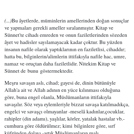
(...)
Bu âyetlerde, müminlerin amellerinden doğan sonuçlar
ve yapmaları gerekli ameller sıralanmıştır. Kitap ve
Sünnet'te cihadı emreden ve onun faziletlerinden sözeden
âyet ve hadisler sayılamayacak kadar çoktur. Bu yüzden
insanın nafile olarak yaptıklarının en faziletlisi, cihaddır;
hatta bu, bilginlerin/alimlerin ittifakıyla nafile hac, umre,
namaz ve oruçtan daha faziletlidir. Nitekim Kitap ve
Sünnet de bunu göstermektedir.
Meşru savaşın aslı, cihad; gayesi de, dinin bütünüyle
Allah'a ait ve Allah adının en yüce kılınması olduğuna
göre, buna engel olanla, Müslümanların ittifakıyla
savaşılır. Söz veya eylemleriyle bizzat savaşa katılmadıkça,
engelci ve savaşçı olmayanlar -meselâ kadınlar,çocuklar,
rahipler (din adamı), yaşlılar, körler, yatalak hastalar vb.-
cumhura göre öldürülmez; kimi bilginlere göre, sırf
küfründen dolayı -artık Müslümanların malı