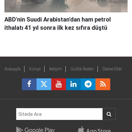
ABD'nin Suudi Arabistan'dan ham petrol
ithalatı 41 yıl sonra ilk kez sıfıra düştü
Anasayfa
Künye
İletişim
Gizlilik İlkeleri
Sitene Ekle