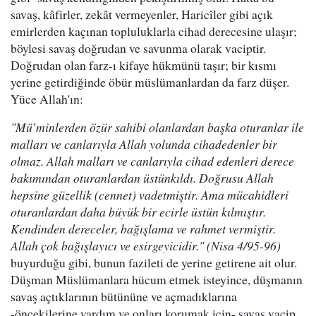
savaş, kâfirler, zekât vermeyenler, Haricîler gibi açık
emirlerden kaçınan topluluklarla cihad derecesine ulaşır;
böylesi savaş doğrudan ve savunma olarak vaciptir.
Doğrudan olan farz-ı kifaye hükmünü taşır; bir kısmı
yerine getirdiğinde öbür müslümanlardan da farz düşer.
Yüce Allah'ın:
"Mü’minlerden özür sahibi olanlardan başka oturanlar ile
malları ve canlarıyla Allah yolunda cihadedenler bir
olmaz. Allah malları ve canlarıyla cihad edenleri derece
bakımından oturanlardan üstünkıldı. Doğrusu Allah
hepsine güzellik (cennet) vadetmiştir. Ama mücahidleri
oturanlardan daha büyük bir ecirle üstün kılmıştır.
Kendinden dereceler, bağışlama ve rahmet vermiştir.
Allah çok bağışlayıcı ve esirgeyicidir." (Nisa 4/95-96)
buyurduğu gibi, bunun fazileti de yerine getirene ait olur.
Düşman Müslümanlara hücum etmek isteyince, düşmanın
savaş açtıklarının bütününe ve açmadıklarına
-öncekilerine yardım ve onları korumak için- savaş vacip