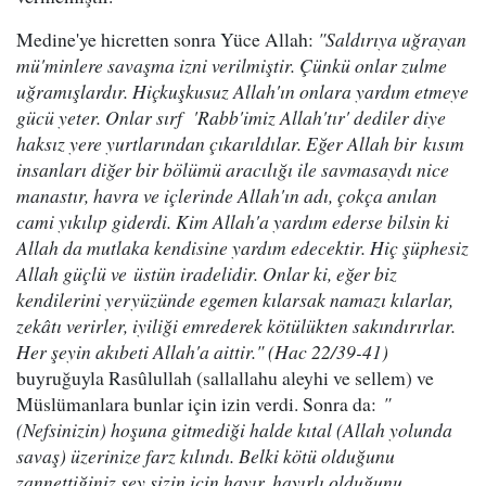
Medine'ye hicretten sonra Yüce Allah:
"Saldırıya uğrayan
mü'minlere savaşma izni verilmiştir. Çünkü onlar zulme
uğramışlardır. Hiçkuşkusuz Allah'ın onlara yardım etmeye
gücü yeter. Onlar sırf 'Rabb'imiz Allah'tır' dediler diye
haksız yere yurtlarından çıkarıldılar. Eğer Allah bir kısım
insanları diğer bir bölümü aracılığı ile savmasaydı nice
manastır, havra ve içlerinde Allah'ın adı, çokça anılan
cami yıkılıp giderdi. Kim Allah'a yardım ederse bilsin ki
Allah da mutlaka kendisine yardım edecektir. Hiç şüphesiz
Allah güçlü ve üstün iradelidir. Onlar ki, eğer biz
kendilerini yeryüzünde egemen kılarsak namazı kılarlar,
zekâtı verirler, iyiliği emrederek kötülükten sakındırırlar.
Her şeyin akıbeti Allah'a aittir."
(Hac 22/39-41)
buyruğuyla Rasûlullah (sallallahu aleyhi ve sellem) ve
Müslümanlara bunlar için izin verdi. Sonra da:
"
(Nefsinizin) hoşuna gitmediği halde kıtal (Allah yolunda
savaş) üzerinize farz kılındı. Belki kötü olduğunu
zannettiğiniz şey sizin için hayır, hayırlı olduğunu