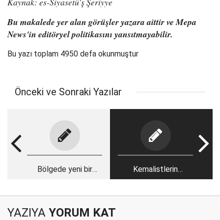
Kaynak: es-Siyasetü'ş Şeriyye
Bu makalede yer alan görüşler yazara aittir ve Mepa
News'in editöryel politikasını yansıtmayabilir.
Bu yazı toplam 4950 defa okunmuştur
Önceki ve Sonraki Yazılar
Bölgede yeni bir
Kemalistlerin
savaş kapıda mı?
Hilafet'e ihaneti
YAZIYA
YORUM KAT