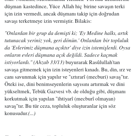
düşman kastedince, Yüce Allah hiç birine savaşın terki
için izin vermedi, ancak düşmanı takip için doğrudan
savaşı terketmeye izin vermiştir. Bilakis:
"Onlardan bir grup da demişti ki; 'Ey Medine halkı, artık
tutunacak yeriniz yok, geri dönün.' Onlardan bir topluluk
da 'Evlerimiz düşmana açıktır' diye izin istemişlerdi. Oysa
onların evleri düşmana açık değildi. Sadece kaçmak
istiyorlardı." (Ahzab 33/13)
buyurarak Rasûlullah'tan
savaşa gitmemek için izin isteyenleri kınadı. Bu, din, ırz ve
canı savunmak için yapılır ve "ıztırarî (mecburi) savaş"tır.
Öteki ise, dini benimseyenlerin sayısını artırmak ve dini
yükseltmek, Tebük Gazvesi vb. de olduğu gibi, düşmanı
korkutmak için yapılan "ihtiyarî (mecburî olmayan)
savaş"tır. Bu tür ceza, topluluk oluşturanlar için söz
konusudur.
(...)