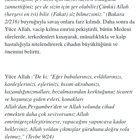
zannettiğiniz şey de sizin için şer olabilir.(Çünkü) Allah
(herşeyi en iyi) bilir. (Fakat) siz bilmezsiniz." (Bakara
2/216)
buyruğuyla savaş onlara farz kılındı. Daha sonra da
Yüce Allah, vacip kılma emrini pekiştirdi, bütün Medeni
sûrelerde, terkedenleri kınayarak, münafıklıkla ve kalp
hastalığıyla nitelendirerek cihadın büyüklüğünü ve
önemini belirtti.
Yüce Allah :
"De ki; "Eğer babalarınızı, evlâtlarınızı,
kardeşlerinizi, eşlerinizi, hısım-akrabanızı,
kazandığınızmalları, bozulmasından korktuğunuz ticareti
ve hoşunuza giden evleri, konakları
Allah'dan,Peygamber'den ve Allah yolunda cihad
etmekten daha çok seviyorsanız Allah
emrinigerçekleştirinceye, yapacağını yapıncaya kadar
bekleyiniz. Allah yoldan çıkmışlar güruhunu doğru yola
iletmez." (Tevbe 9/24)