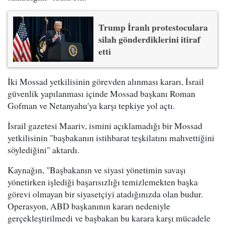
Trump İranlı protestoculara
silah gönderdiklerini itiraf
etti
İki Mossad yetkilisinin görevden alınması kararı, İsrail
güvenlik yapılanması içinde Mossad başkanı Roman
Gofman ve Netanyahu'ya karşı tepkiye yol açtı.
İsrail gazetesi Maariv, ismini açıklamadığı bir Mossad
yetkilisinin "başbakanın istihbarat teşkilatını mahvettiğini
söylediğini" aktardı.
Kaynağın, "Başbakanın ve siyasi yönetimin savaşı
yönetirken işlediği başarısızlığı temizlemekten başka
görevi olmayan bir siyasetçiyi atadığınızda olan budur.
Operasyon, ABD başkanının kararı nedeniyle
gerçekleştirilmedi ve başbakan bu karara karşı mücadele