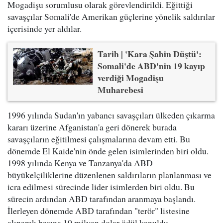
Mogadişu sorumlusu olarak görevlendirildi. Eğittiği
savaşçılar Somali'de Amerikan güçlerine yönelik saldırılar
içerisinde yer aldılar.
Tarih | 'Kara Şahin Düştü':
Somali'de ABD'nin 19 kayıp
verdiği Mogadişu
Muharebesi
1996 yılında Sudan'ın yabancı savaşçıları ülkeden çıkarma
kararı üzerine Afganistan'a geri dönerek burada
savaşçıların eğitilmesi çalışmalarına devam etti. Bu
dönemde El Kaide'nin önde gelen isimlerinden biri oldu.
1998 yılında Kenya ve Tanzanya'da ABD
büyükelçiliklerine düzenlenen saldırıların planlanması ve
icra edilmesi sürecinde lider isimlerden biri oldu. Bu
sürecin ardından ABD tarafından aranmaya başlandı.
İlerleyen dönemde ABD tarafından "terör" listesine
alınarak başına 10 milyon dolar ödül konuldu.