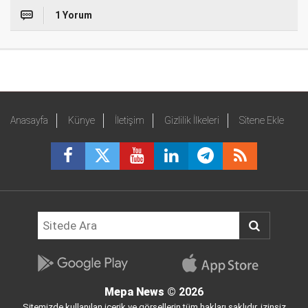
1 Yorum
Anasayfa
Künye
İletişim
Gizlilik İlkeleri
Sitene Ekle
Mepa News
© 2026
Sitemizde kullanılan içerik ve görsellerin tüm hakları saklıdır, izinsiz