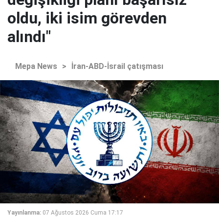
oldu, iki isim görevden
alındı"
Mepa News
>
İran-ABD-İsrail çatışması
Yayınlanma:
07 Ağustos 2026 Cuma 17:17