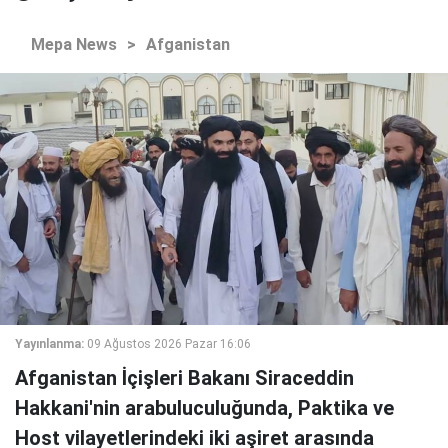
Mepa News
>
Afganistan
Yayınlanma:
09 Ağustos 2026 Pazar 16:06
Afganistan İçişleri Bakanı Siraceddin
Hakkani'nin arabuluculuğunda, Paktika ve
Host vilayetlerindeki iki aşiret arasında