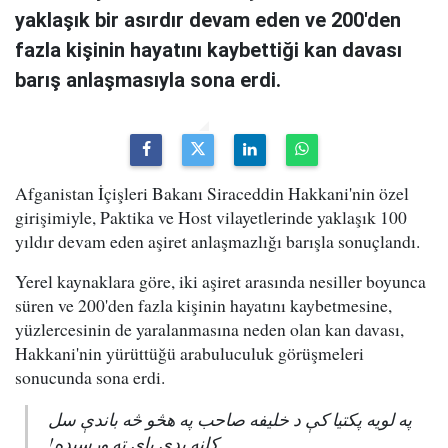
yaklaşık bir asırdır devam eden ve 200'den
fazla kişinin hayatını kaybettiği kan davası
barış anlaşmasıyla sona erdi.
Afganistan İçişleri Bakanı Siraceddin Hakkani'nin özel
girişimiyle, Paktika ve Host vilayetlerinde yaklaşık 100
yıldır devam eden aşiret anlaşmazlığı barışla sonuçlandı.
Yerel kaynaklara göre, iki aşiret arasında nesiller boyunca
süren ve 200'den fazla kişinin hayatını kaybetmesine,
yüzlercesinin de yaralanmasına neden olan kan davası,
Hakkani'nin yürüttüğü arabuluculuk görüşmeleri
sonucunda sona erdi.
په لویه پکتیا کې د خلیفه صاحب په هڅو څه باندې سل
کلنه بدي پای ته ورسېده!