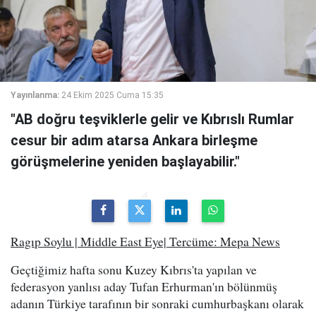
Yayınlanma:
24 Ekim 2025 Cuma 15:35
"AB doğru teşviklerle gelir ve Kıbrıslı Rumlar
cesur bir adım atarsa Ankara birleşme
görüşmelerine yeniden başlayabilir."
Ragıp Soylu | Middle East Eye| Tercüme: Mepa News
Geçtiğimiz hafta sonu Kuzey Kıbrıs'ta yapılan ve
federasyon yanlısı aday Tufan Erhurman'ın bölünmüş
adanın Türkiye tarafının bir sonraki cumhurbaşkanı olarak