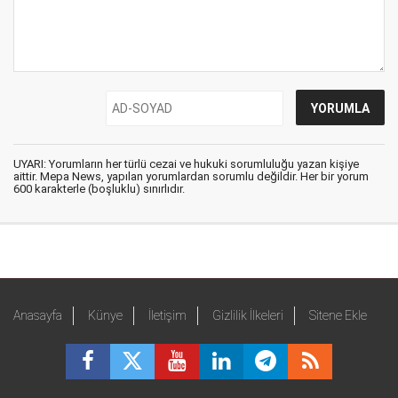
UYARI: Yorumların her türlü cezai ve hukuki sorumluluğu yazan kişiye
aittir. Mepa News, yapılan yorumlardan sorumlu değildir. Her bir yorum
600 karakterle (boşluklu) sınırlıdır.
Anasayfa
Künye
İletişim
Gizlilik İlkeleri
Sitene Ekle