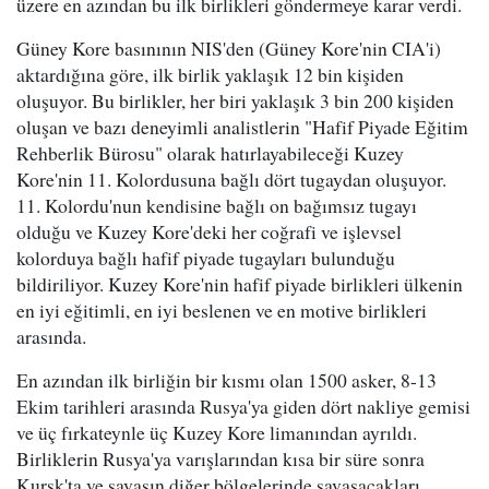
üzere en azından bu ilk birlikleri göndermeye karar verdi.
Güney Kore basınının NIS'den (Güney Kore'nin CIA'i)
aktardığına göre, ilk birlik yaklaşık 12 bin kişiden
oluşuyor. Bu birlikler, her biri yaklaşık 3 bin 200 kişiden
oluşan ve bazı deneyimli analistlerin "Hafif Piyade Eğitim
Rehberlik Bürosu" olarak hatırlayabileceği Kuzey
Kore'nin 11. Kolordusuna bağlı dört tugaydan oluşuyor.
11. Kolordu'nun kendisine bağlı on bağımsız tugayı
olduğu ve Kuzey Kore'deki her coğrafi ve işlevsel
kolorduya bağlı hafif piyade tugayları bulunduğu
bildiriliyor. Kuzey Kore'nin hafif piyade birlikleri ülkenin
en iyi eğitimli, en iyi beslenen ve en motive birlikleri
arasında.
En azından ilk birliğin bir kısmı olan 1500 asker, 8-13
Ekim tarihleri arasında Rusya'ya giden dört nakliye gemisi
ve üç fırkateynle üç Kuzey Kore limanından ayrıldı.
Birliklerin Rusya'ya varışlarından kısa bir süre sonra
Kursk'ta ve savaşın diğer bölgelerinde savaşacakları