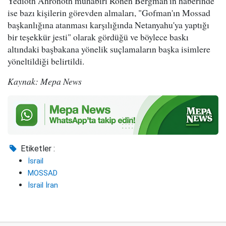
Yedioth Ahronoth muhabiri Ronen Bergman'ın haberinde
ise bazı kişilerin görevden almaları, "Gofman'ın Mossad
başkanlığına atanması karşılığında Netanyahu'ya yaptığı
bir teşekkür jesti" olarak gördüğü ve böylece baskı
altındaki başbakana yönelik suçlamaların başka isimlere
yöneltildiği belirtildi.
Kaynak: Mepa News
Etiketler :
İsrail
MOSSAD
İsrail İran