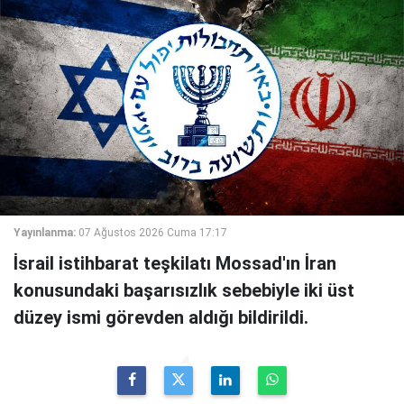
Yayınlanma:
07 Ağustos 2026 Cuma 17:17
İsrail istihbarat teşkilatı Mossad'ın İran
konusundaki başarısızlık sebebiyle iki üst
düzey ismi görevden aldığı bildirildi.