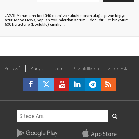
UYARI: Yorumların her türlü cezai ve hukuki sorumluluğu yazan kişiye
aittir. Mepa News, yapılan yorumlardan sorumlu değildir. Her bir yorum
600 karakterle (boşluklu) sınırlıdır.
Anasayfa
Künye
İletişim
Gizlilik İlkeleri
Sitene Ekle