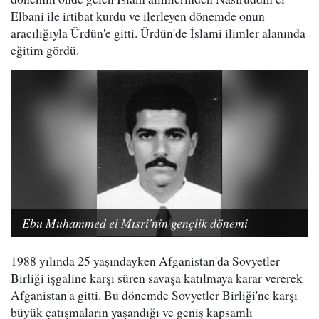
Elbani ile irtibat kurdu ve ilerleyen dönemde onun
aracılığıyla Ürdün'e gitti. Ürdün'de İslami ilimler alanında
eğitim gördü.
Ebu Muhammed el Mısri'nin gençlik dönemi
1988 yılında 25 yaşındayken Afganistan'da Sovyetler
Birliği işgaline karşı süren savaşa katılmaya karar vererek
Afganistan'a gitti. Bu dönemde Sovyetler Birliği'ne karşı
büyük çatışmaların yaşandığı ve geniş kapsamlı