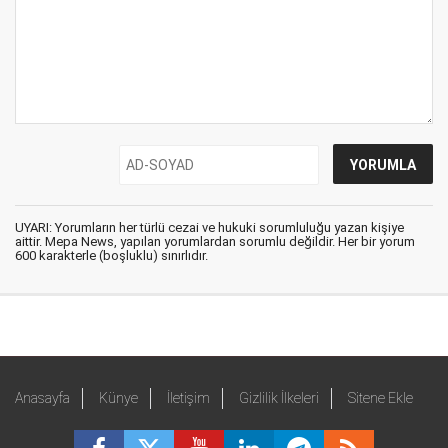
UYARI: Yorumların her türlü cezai ve hukuki sorumluluğu yazan kişiye
aittir. Mepa News, yapılan yorumlardan sorumlu değildir. Her bir yorum
600 karakterle (boşluklu) sınırlıdır.
Anasayfa
Künye
İletişim
Gizlilik İlkeleri
Sitene Ekle