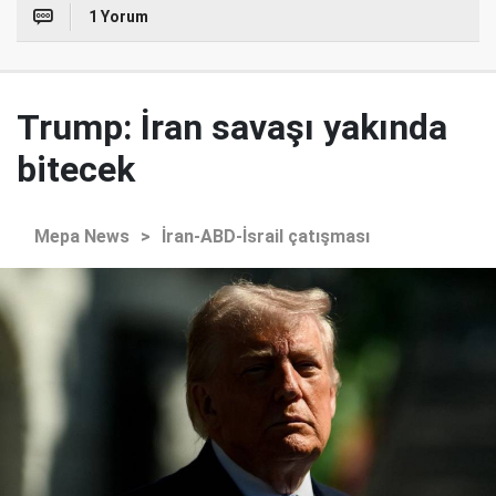
1 Yorum
Trump: İran savaşı yakında
bitecek
Mepa News
>
İran-ABD-İsrail çatışması