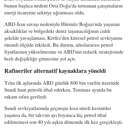
bunun başlıca nedeni Orta Doğu'da tırmanan çatışmaların
enerji ticaretini sekteye uğratması oldu.
ABD-İran savaşı nedeniyle Hürmüz Boğazı'nda yaşanan
aksaklıklar ve bölgedeki deniz taşımacılığının ciddi
şekilde yavaşlaması, Körfez'den küresel petrol sevkiyatını
önemli ölçüde etkiledi. Bu durum, uluslararası petrol
fiyatlarının yükselmesine ve ABD'nin tedarik stratejisinde
hızlı değişikliğe gitmesine yol açtı.
Rafineriler alternatif kaynaklara yöneldi
Yılın ilk aylarında ABD günlük 800 bin varilin üzerinde
Suudi ham petrolü ithal ederken, Temmuz ayında bu
rakam sıfıra geriledi.
Suudi sevkiyatlarında geçmişte kısa süreli kesintiler
yaşansa da, bir takvim ayı boyunca hiç petrol ithal
edilmemesi son 40 yılı aşkın dönemde ilk kez gerçekleşti.