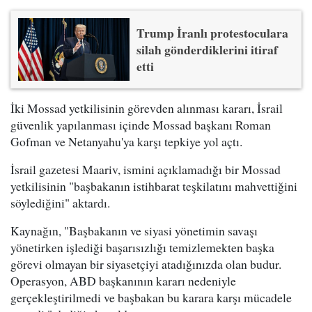
Trump İranlı protestoculara
silah gönderdiklerini itiraf
etti
İki Mossad yetkilisinin görevden alınması kararı, İsrail
güvenlik yapılanması içinde Mossad başkanı Roman
Gofman ve Netanyahu'ya karşı tepkiye yol açtı.
İsrail gazetesi Maariv, ismini açıklamadığı bir Mossad
yetkilisinin "başbakanın istihbarat teşkilatını mahvettiğini
söylediğini" aktardı.
Kaynağın, "Başbakanın ve siyasi yönetimin savaşı
yönetirken işlediği başarısızlığı temizlemekten başka
görevi olmayan bir siyasetçiyi atadığınızda olan budur.
Operasyon, ABD başkanının kararı nedeniyle
gerçekleştirilmedi ve başbakan bu karara karşı mücadele