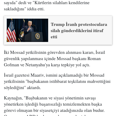
sayıda" dedi ve "Kürtlerin silahları kendilerine
sakladığını" iddia etti.
Trump İranlı protestoculara
silah gönderdiklerini itiraf
etti
İki Mossad yetkilisinin görevden alınması kararı, İsrail
güvenlik yapılanması içinde Mossad başkanı Roman
Gofman ve Netanyahu'ya karşı tepkiye yol açtı.
İsrail gazetesi Maariv, ismini açıklamadığı bir Mossad
yetkilisinin "başbakanın istihbarat teşkilatını mahvettiğini
söylediğini" aktardı.
Kaynağın, "Başbakanın ve siyasi yönetimin savaşı
yönetirken işlediği başarısızlığı temizlemekten başka
görevi olmayan bir siyasetçiyi atadığınızda olan budur.