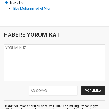
Etiketler :
Ebu Muhammed el Mısri
HABERE
YORUM KAT
UYARI: Yorumların her türlü cezai ve hukuki sorumluluğu yazan kişiye