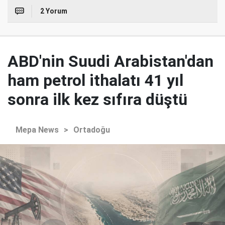
2 Yorum
ABD'nin Suudi Arabistan'dan
ham petrol ithalatı 41 yıl
sonra ilk kez sıfıra düştü
Mepa News
>
Ortadoğu