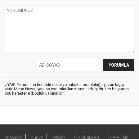
UYARI: Yorumların her türlü cezai ve hukuki sorumluluğu yazan kişiye
aittir. Mepa News, yapılan yorumlardan sorumlu değildir. Her bir yorum
600 karakterle (boşluklu) sınırlıdır.
Anasayfa
Künye
İletişim
Gizlilik İlkeleri
Sitene Ekle