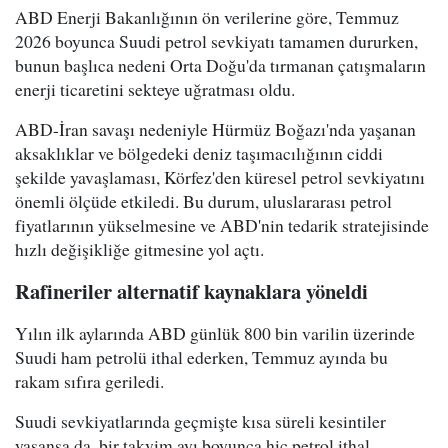
ABD Enerji Bakanlığının ön verilerine göre, Temmuz
2026 boyunca Suudi petrol sevkiyatı tamamen dururken,
bunun başlıca nedeni Orta Doğu'da tırmanan çatışmaların
enerji ticaretini sekteye uğratması oldu.
ABD-İran savaşı nedeniyle Hürmüz Boğazı'nda yaşanan
aksaklıklar ve bölgedeki deniz taşımacılığının ciddi
şekilde yavaşlaması, Körfez'den küresel petrol sevkiyatını
önemli ölçüde etkiledi. Bu durum, uluslararası petrol
fiyatlarının yükselmesine ve ABD'nin tedarik stratejisinde
hızlı değişikliğe gitmesine yol açtı.
Rafineriler alternatif kaynaklara yöneldi
Yılın ilk aylarında ABD günlük 800 bin varilin üzerinde
Suudi ham petrolü ithal ederken, Temmuz ayında bu
rakam sıfıra geriledi.
Suudi sevkiyatlarında geçmişte kısa süreli kesintiler
yaşansa da, bir takvim ayı boyunca hiç petrol ithal