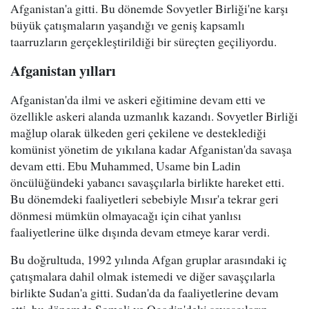
Afganistan'a gitti. Bu dönemde Sovyetler Birliği'ne karşı
büyük çatışmaların yaşandığı ve geniş kapsamlı
taarruzların gerçekleştirildiği bir süreçten geçiliyordu.
Afganistan yılları
Afganistan'da ilmi ve askeri eğitimine devam etti ve
özellikle askeri alanda uzmanlık kazandı. Sovyetler Birliği
mağlup olarak ülkeden geri çekilene ve desteklediği
komünist yönetim de yıkılana kadar Afganistan'da savaşa
devam etti. Ebu Muhammed, Usame bin Ladin
öncülüğündeki yabancı savaşçılarla birlikte hareket etti.
Bu dönemdeki faaliyetleri sebebiyle Mısır'a tekrar geri
dönmesi mümkün olmayacağı için cihat yanlısı
faaliyetlerine ülke dışında devam etmeye karar verdi.
Bu doğrultuda, 1992 yılında Afgan gruplar arasındaki iç
çatışmalara dahil olmak istemedi ve diğer savaşçılarla
birlikte Sudan'a gitti. Sudan'da da faaliyetlerine devam
etti, bu dönemde Somali ve Ogadin'deki savaşçıların