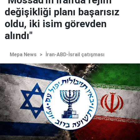
"Mossad'ın İran'da rejim
değişikliği planı başarısız
oldu, iki isim görevden
alındı"
Mepa News
>
İran-ABD-İsrail çatışması