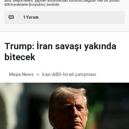
aittir. Mepa News, yapılan yorumlardan sorumlu değildir. Her bir yorum
600 karakterle (boşluklu) sınırlıdır.
1 Yorum
Trump: İran savaşı yakında
bitecek
Mepa News
>
İran-ABD-İsrail çatışması