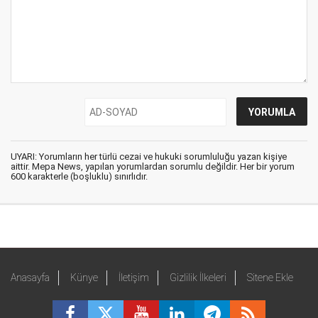
UYARI: Yorumların her türlü cezai ve hukuki sorumluluğu yazan kişiye
aittir. Mepa News, yapılan yorumlardan sorumlu değildir. Her bir yorum
600 karakterle (boşluklu) sınırlıdır.
Anasayfa
Künye
İletişim
Gizlilik İlkeleri
Sitene Ekle