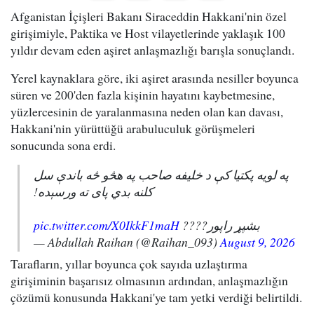
Afganistan İçişleri Bakanı Siraceddin Hakkani'nin özel
girişimiyle, Paktika ve Host vilayetlerinde yaklaşık 100
yıldır devam eden aşiret anlaşmazlığı barışla sonuçlandı.
Yerel kaynaklara göre, iki aşiret arasında nesiller boyunca
süren ve 200'den fazla kişinin hayatını kaybetmesine,
yüzlercesinin de yaralanmasına neden olan kan davası,
Hakkani'nin yürüttüğü arabuluculuk görüşmeleri
sonucunda sona erdi.
په لویه پکتیا کې د خلیفه صاحب په هڅو څه باندې سل
کلنه بدي پای ته ورسېده!
pic.twitter.com/X0IkkF1maH
بشپړ راپور????
— Abdullah Raihan (@Raihan_093)
August 9, 2026
Tarafların, yıllar boyunca çok sayıda uzlaştırma
girişiminin başarısız olmasının ardından, anlaşmazlığın
çözümü konusunda Hakkani'ye tam yetki verdiği belirtildi.