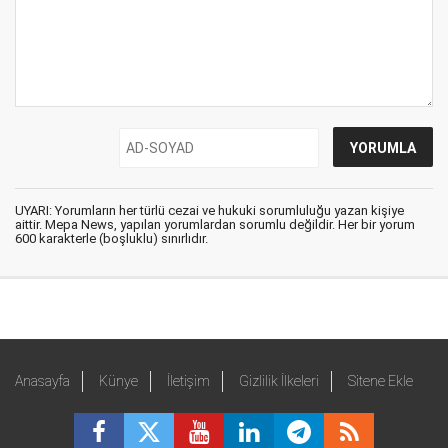
UYARI: Yorumların her türlü cezai ve hukuki sorumluluğu yazan kişiye
aittir. Mepa News, yapılan yorumlardan sorumlu değildir. Her bir yorum
600 karakterle (boşluklu) sınırlıdır.
Anasayfa
Künye
İletişim
Gizlilik İlkeleri
Sitene Ekle