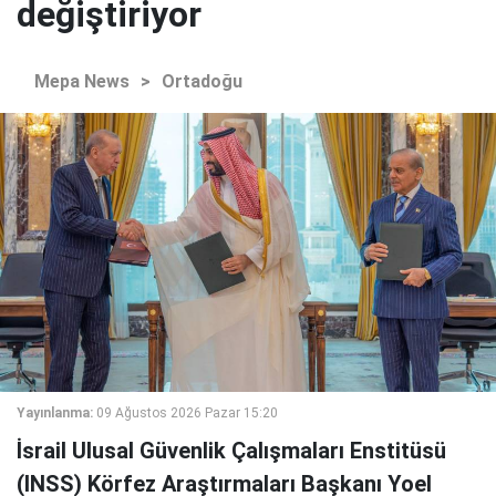
değiştiriyor
Mepa News
>
Ortadoğu
Yayınlanma:
09 Ağustos 2026 Pazar 15:20
İsrail Ulusal Güvenlik Çalışmaları Enstitüsü
(INSS) Körfez Araştırmaları Başkanı Yoel