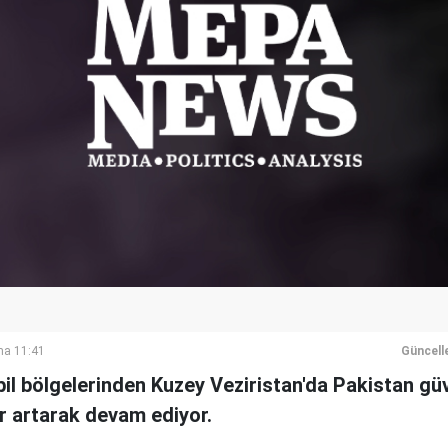
ma 11:41
Güncell
bil bölgelerinden Kuzey Veziristan'da Pakistan güv
ar artarak devam ediyor.