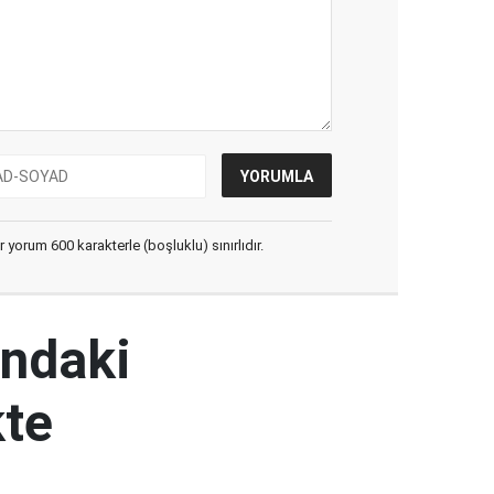
yorum 600 karakterle (boşluklu) sınırlıdır.
ındaki
kte