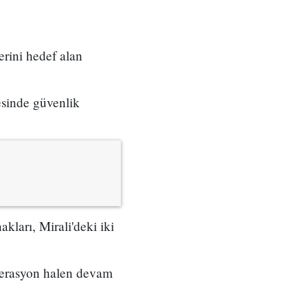
erini hedef alan
esinde güvenlik
kları, Mirali'deki iki
operasyon halen devam