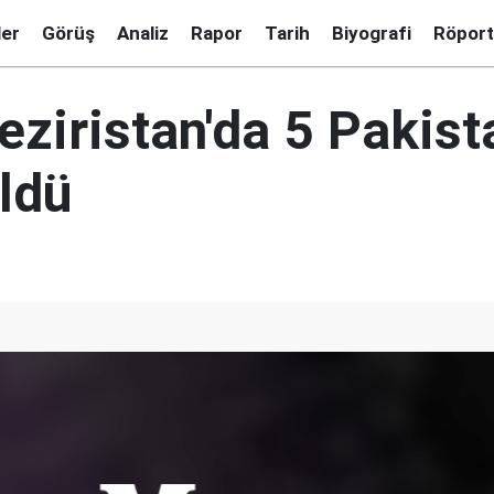
ler
Görüş
Analiz
Rapor
Tarih
Biyografi
Röport
eziristan'da 5 Pakist
ldü