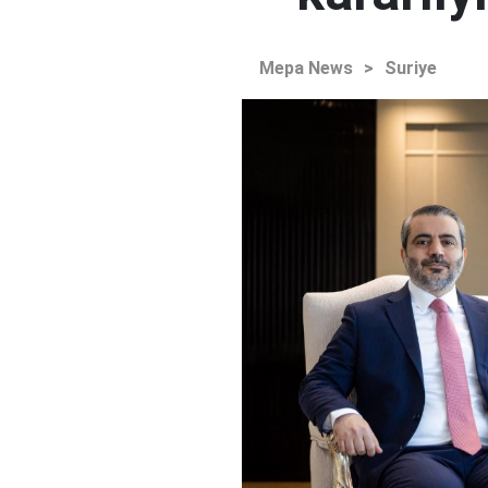
Mepa News
>
Suriye