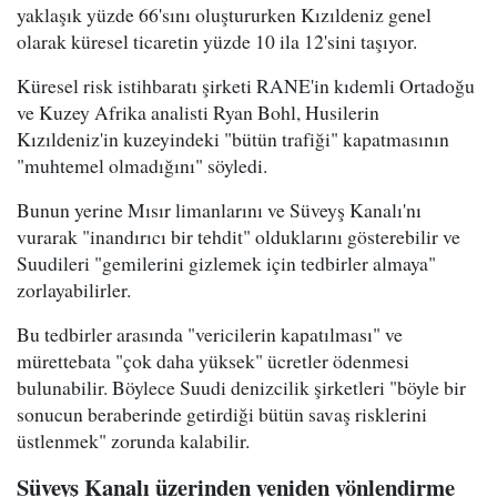
yaklaşık yüzde 66'sını oluştururken Kızıldeniz genel
olarak küresel ticaretin yüzde 10 ila 12'sini taşıyor.
Küresel risk istihbaratı şirketi RANE'in kıdemli Ortadoğu
ve Kuzey Afrika analisti Ryan Bohl, Husilerin
Kızıldeniz'in kuzeyindeki "bütün trafiği" kapatmasının
"muhtemel olmadığını" söyledi.
Bunun yerine Mısır limanlarını ve Süveyş Kanalı'nı
vurarak "inandırıcı bir tehdit" olduklarını gösterebilir ve
Suudileri "gemilerini gizlemek için tedbirler almaya"
zorlayabilirler.
Bu tedbirler arasında "vericilerin kapatılması" ve
mürettebata "çok daha yüksek" ücretler ödenmesi
bulunabilir. Böylece Suudi denizcilik şirketleri "böyle bir
sonucun beraberinde getirdiği bütün savaş risklerini
üstlenmek" zorunda kalabilir.
Süveyş Kanalı üzerinden yeniden yönlendirme