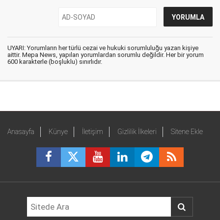
UYARI: Yorumların her türlü cezai ve hukuki sorumluluğu yazan kişiye
aittir. Mepa News, yapılan yorumlardan sorumlu değildir. Her bir yorum
600 karakterle (boşluklu) sınırlıdır.
Anasayfa
Künye
İletişim
Gizlilik İlkeleri
Sitene Ekle