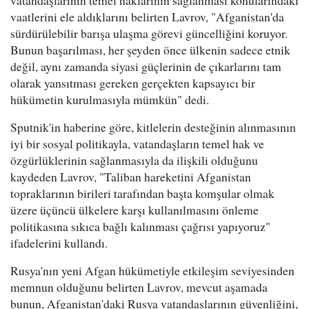
vatandaşlarının temel haklarının sağlanması konularındaki
vaatlerini ele aldıklarını belirten Lavrov, "Afganistan'da
sürdürülebilir barışa ulaşma görevi güncelliğini koruyor.
Bunun başarılması, her şeyden önce ülkenin sadece etnik
değil, aynı zamanda siyasi güçlerinin de çıkarlarını tam
olarak yansıtması gereken gerçekten kapsayıcı bir
hükümetin kurulmasıyla mümkün" dedi.
Sputnik'in haberine göre, kitlelerin desteğinin alınmasının
iyi bir sosyal politikayla, vatandaşların temel hak ve
özgürlüklerinin sağlanmasıyla da ilişkili olduğunu
kaydeden Lavrov, "Taliban hareketini Afganistan
topraklarının birileri tarafından başta komşular olmak
üzere üçüncü ülkelere karşı kullanılmasını önleme
politikasına sıkıca bağlı kalınması çağrısı yapıyoruz"
ifadelerini kullandı.
Rusya'nın yeni Afgan hükümetiyle etkileşim seviyesinden
memnun olduğunu belirten Lavrov, mevcut aşamada
bunun, Afganistan'daki Rusya vatandaşlarının güvenliğini,