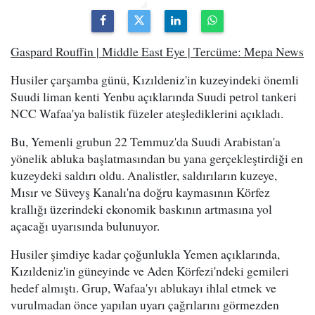
Gaspard Rouffin | Middle East Eye | Tercüme: Mepa News
Husiler çarşamba günü, Kızıldeniz'in kuzeyindeki önemli
Suudi liman kenti Yenbu açıklarında Suudi petrol tankeri
NCC Wafaa'ya balistik füzeler ateşlediklerini açıkladı.
Bu, Yemenli grubun 22 Temmuz'da Suudi Arabistan'a
yönelik abluka başlatmasından bu yana gerçekleştirdiği en
kuzeydeki saldırı oldu. Analistler, saldırıların kuzeye,
Mısır ve Süveyş Kanalı'na doğru kaymasının Körfez
krallığı üzerindeki ekonomik baskının artmasına yol
açacağı uyarısında bulunuyor.
Husiler şimdiye kadar çoğunlukla Yemen açıklarında,
Kızıldeniz'in güneyinde ve Aden Körfezi'ndeki gemileri
hedef almıştı. Grup, Wafaa'yı ablukayı ihlal etmek ve
vurulmadan önce yapılan uyarı çağrılarını görmezden