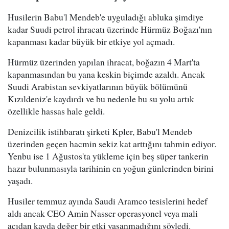
Husilerin Babu'l Mendeb'e uyguladığı abluka şimdiye
kadar Suudi petrol ihracatı üzerinde Hürmüz Boğazı'nın
kapanması kadar büyük bir etkiye yol açmadı.
Hürmüz üzerinden yapılan ihracat, boğazın 4 Mart'ta
kapanmasından bu yana keskin biçimde azaldı. Ancak
Suudi Arabistan sevkiyatlarının büyük bölümünü
Kızıldeniz'e kaydırdı ve bu nedenle bu su yolu artık
özellikle hassas hale geldi.
Denizcilik istihbaratı şirketi Kpler, Babu'l Mendeb
üzerinden geçen hacmin sekiz kat arttığını tahmin ediyor.
Yenbu ise 1 Ağustos'ta yükleme için beş süper tankerin
hazır bulunmasıyla tarihinin en yoğun günlerinden birini
yaşadı.
Husiler temmuz ayında Saudi Aramco tesislerini hedef
aldı ancak CEO Amin Nasser operasyonel veya mali
açıdan kayda değer bir etki yaşanmadığını söyledi.