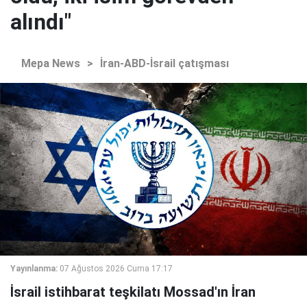
alındı"
Mepa News
>
İran-ABD-İsrail çatışması
Yayınlanma:
07 Ağustos 2026 Cuma 17:17
İsrail istihbarat teşkilatı Mossad'ın İran