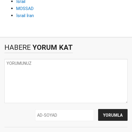
İsrail
MOSSAD
İsrail İran
HABERE
YORUM KAT