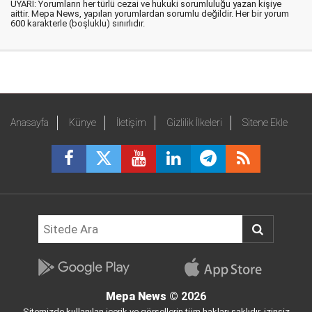
UYARI: Yorumların her türlü cezai ve hukuki sorumluluğu yazan kişiye
aittir. Mepa News, yapılan yorumlardan sorumlu değildir. Her bir yorum
600 karakterle (boşluklu) sınırlıdır.
Anasayfa
Künye
İletişim
Gizlilik İlkeleri
Sitene Ekle
Mepa News
© 2026
Sitemizde kullanılan içerik ve görsellerin tüm hakları saklıdır, izinsiz