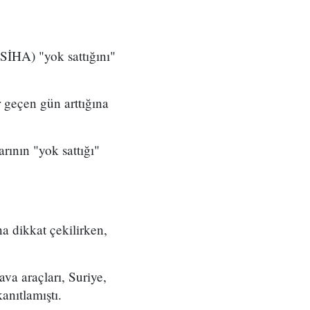
(SİHA) "yok sattığını"
 geçen gün arttığına
rının "yok sattığı"
a dikkat çekilirken,
va araçları, Suriye,
anıtlamıştı.