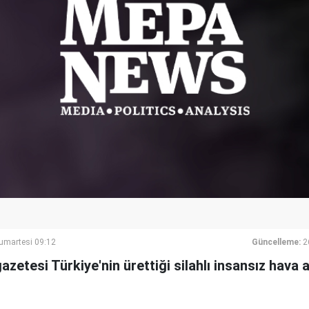
umartesi 09:12
Güncelleme:
2
zetesi Türkiye'nin ürettiği silahlı insansız hava a