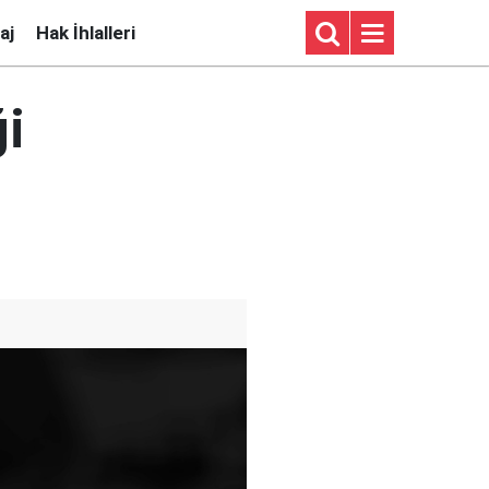
aj
Hak İhlalleri
ği