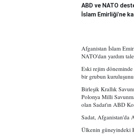
ABD ve NATO deste
İslam Emirliği'ne k
Afganistan İslam Emirl
NATO'dan yardım talep
Eski rejim döneminde 
bir grubun kuruluşunu 
Birleşik Krallık Savu
Polonya Milli Savunm
olan Sadat'ın ABD Kong
Sadat, Afganistan'da A
Ülkenin güneyindeki Hi