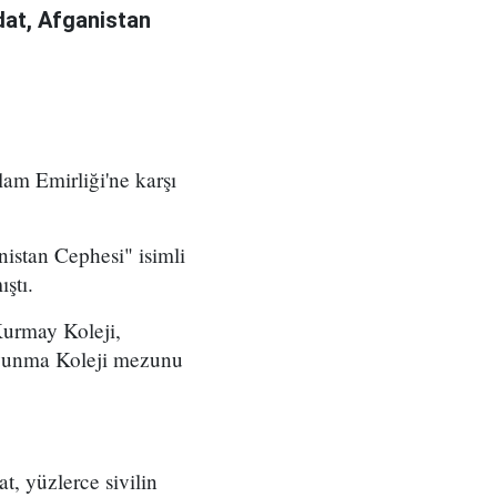
at, Afganistan
am Emirliği'ne karşı
istan Cephesi" isimli
ştı.
Kurmay Koleji,
avunma Koleji mezunu
, yüzlerce sivilin