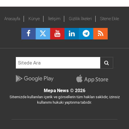
Anasayfa
Künye
İletişim
Gizlilik İlkeleri
Sitene Ekle
Mepa News
© 2026
Sitemizde kullanılan içerik ve görsellerin tüm hakları saklıdır, izinsiz
kullanımı hukuki yaptırıma tabidir.