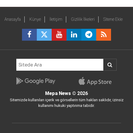
Anasayfa
Künye
İletişim
Gizlilik İlkeleri
Sitene Ekle
Mepa News
© 2026
Sitemizde kullanılan içerik ve görsellerin tüm hakları saklıdır, izinsiz
kullanımı hukuki yaptırıma tabidir.