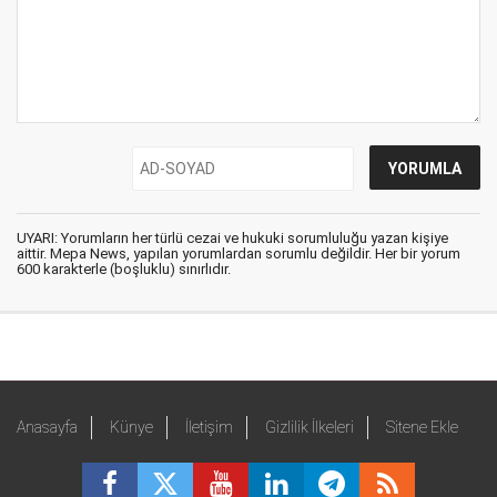
UYARI: Yorumların her türlü cezai ve hukuki sorumluluğu yazan kişiye
aittir. Mepa News, yapılan yorumlardan sorumlu değildir. Her bir yorum
600 karakterle (boşluklu) sınırlıdır.
Anasayfa
Künye
İletişim
Gizlilik İlkeleri
Sitene Ekle