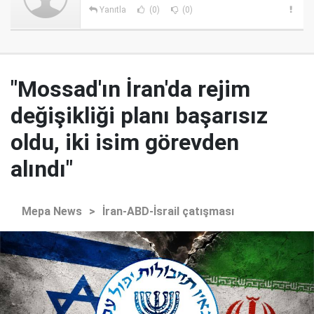
Yanıtla
(0)
(0)
"Mossad'ın İran'da rejim
değişikliği planı başarısız
oldu, iki isim görevden
alındı"
Mepa News
>
İran-ABD-İsrail çatışması