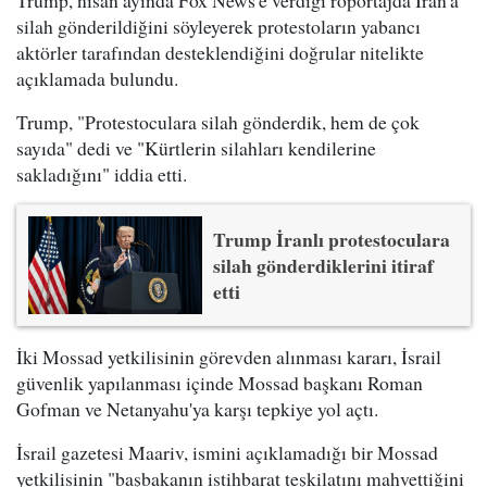
Trump, nisan ayında Fox News'e verdiği röportajda İran'a
silah gönderildiğini söyleyerek protestoların yabancı
aktörler tarafından desteklendiğini doğrular nitelikte
açıklamada bulundu.
Trump, "Protestoculara silah gönderdik, hem de çok
sayıda" dedi ve "Kürtlerin silahları kendilerine
sakladığını" iddia etti.
Trump İranlı protestoculara
silah gönderdiklerini itiraf
etti
İki Mossad yetkilisinin görevden alınması kararı, İsrail
güvenlik yapılanması içinde Mossad başkanı Roman
Gofman ve Netanyahu'ya karşı tepkiye yol açtı.
İsrail gazetesi Maariv, ismini açıklamadığı bir Mossad
yetkilisinin "başbakanın istihbarat teşkilatını mahvettiğini