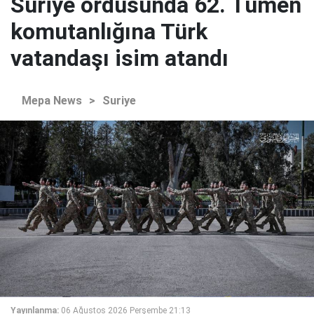
Suriye ordusunda 62. Tümen
komutanlığına Türk
vatandaşı isim atandı
Mepa News
>
Suriye
Yayınlanma:
06 Ağustos 2026 Perşembe 21:13