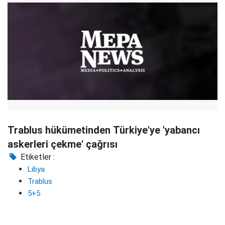
Trablus hükümetinden Türkiye'ye 'yabancı
askerleri çekme' çağrısı
Etiketler :
Libya
Trablus
5+5