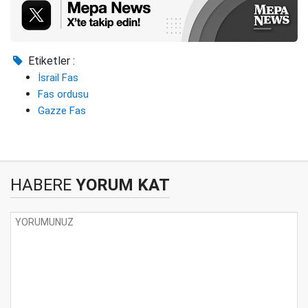
Etiketler :
İsrail Fas
Fas ordusu
Gazze Fas
HABERE
YORUM KAT