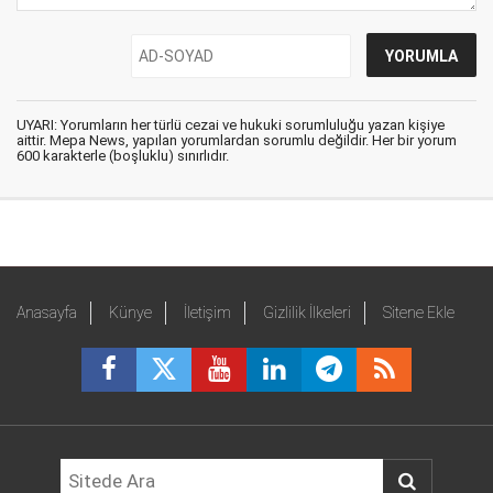
UYARI: Yorumların her türlü cezai ve hukuki sorumluluğu yazan kişiye
aittir. Mepa News, yapılan yorumlardan sorumlu değildir. Her bir yorum
600 karakterle (boşluklu) sınırlıdır.
Anasayfa
Künye
İletişim
Gizlilik İlkeleri
Sitene Ekle