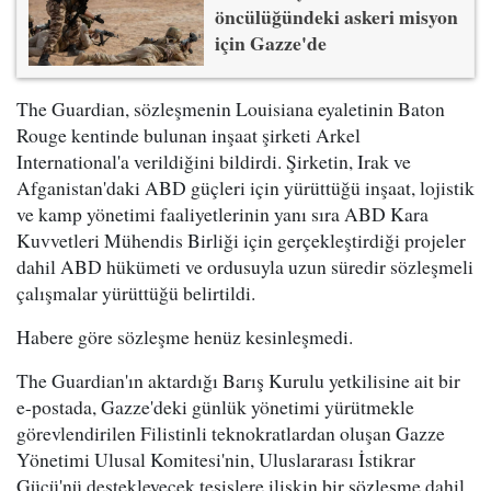
öncülüğündeki askeri misyon
için Gazze'de
The Guardian, sözleşmenin Louisiana eyaletinin Baton
Rouge kentinde bulunan inşaat şirketi Arkel
International'a verildiğini bildirdi. Şirketin, Irak ve
Afganistan'daki ABD güçleri için yürüttüğü inşaat, lojistik
ve kamp yönetimi faaliyetlerinin yanı sıra ABD Kara
Kuvvetleri Mühendis Birliği için gerçekleştirdiği projeler
dahil ABD hükümeti ve ordusuyla uzun süredir sözleşmeli
çalışmalar yürüttüğü belirtildi.
Habere göre sözleşme henüz kesinleşmedi.
The Guardian'ın aktardığı Barış Kurulu yetkilisine ait bir
e-postada, Gazze'deki günlük yönetimi yürütmekle
görevlendirilen Filistinli teknokratlardan oluşan Gazze
Yönetimi Ulusal Komitesi'nin, Uluslararası İstikrar
Gücü'nü destekleyecek tesislere ilişkin bir sözleşme dahil