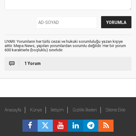
UYARI: Yorumların her türlü cezai ve hukuki sorumluluğu yazan kişiye
aittir. Mepa News, yapılan yorumlardan sorumlu değildir. Her bir yorum
600 karakterle (boşluklu) sınırlıdır.
1 Yorum
Anasayfa
Künye
İletişim
Gizlilik İlkeleri
Sitene Ekle