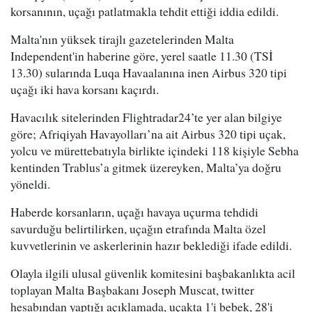
korsanının, uçağı patlatmakla tehdit ettiği iddia edildi.
Malta'nın yüksek tirajlı gazetelerinden Malta
Independent'in haberine göre, yerel saatle 11.30 (TSİ
13.30) sularında Luqa Havaalanına inen Airbus 320 tipi
uçağı iki hava korsanı kaçırdı.
Havacılık sitelerinden Flightradar24’te yer alan bilgiye
göre; Afriqiyah Havayolları’na ait Airbus 320 tipi uçak,
yolcu ve mürettebatıyla birlikte içindeki 118 kişiyle Sebha
kentinden Trablus’a gitmek üzereyken, Malta’ya doğru
yöneldi.
Haberde korsanların, uçağı havaya uçurma tehdidi
savurduğu belirtilirken, uçağın etrafında Malta özel
kuvvetlerinin ve askerlerinin hazır beklediği ifade edildi.
Olayla ilgili ulusal güvenlik komitesini başbakanlıkta acil
toplayan Malta Başbakanı Joseph Muscat, twitter
hesabından yaptığı açıklamada, uçakta 1'i bebek, 28'i