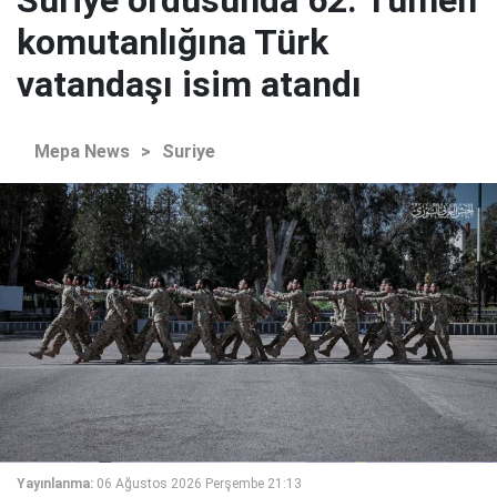
Suriye ordusunda 62. Tümen
komutanlığına Türk
vatandaşı isim atandı
Mepa News
>
Suriye
Yayınlanma:
06 Ağustos 2026 Perşembe 21:13