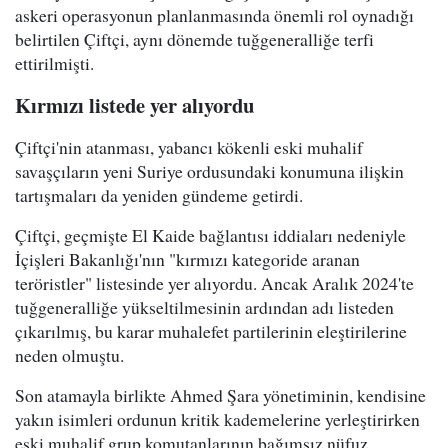
askeri operasyonun planlanmasında önemli rol oynadığı
belirtilen Çiftçi, aynı dönemde tuğgeneralliğe terfi
ettirilmişti.
Kırmızı listede yer alıyordu
Çiftçi'nin atanması, yabancı kökenli eski muhalif
savaşçıların yeni Suriye ordusundaki konumuna ilişkin
tartışmaları da yeniden gündeme getirdi.
Çiftçi, geçmişte El Kaide bağlantısı iddiaları nedeniyle
İçişleri Bakanlığı'nın "kırmızı kategoride aranan
teröristler" listesinde yer alıyordu. Ancak Aralık 2024'te
tuğgeneralliğe yükseltilmesinin ardından adı listeden
çıkarılmış, bu karar muhalefet partilerinin eleştirilerine
neden olmuştu.
Son atamayla birlikte Ahmed Şara yönetiminin, kendisine
yakın isimleri ordunun kritik kademelerine yerleştirirken
eski muhalif grup komutanlarının bağımsız nüfuz