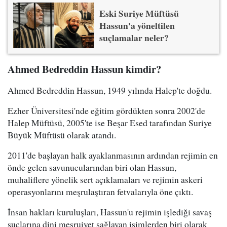
Eski Suriye Müftüsü
Hassun'a yöneltilen
suçlamalar neler?
Ahmed Bedreddin Hassun kimdir?
Ahmed Bedreddin Hassun, 1949 yılında Halep'te doğdu.
Ezher Üniversitesi'nde eğitim gördükten sonra 2002'de
Halep Müftüsü, 2005'te ise Beşar Esed tarafından Suriye
Büyük Müftüsü olarak atandı.
2011'de başlayan halk ayaklanmasının ardından rejimin en
önde gelen savunucularından biri olan Hassun,
muhaliflere yönelik sert açıklamaları ve rejimin askeri
operasyonlarını meşrulaştıran fetvalarıyla öne çıktı.
İnsan hakları kuruluşları, Hassun'u rejimin işlediği savaş
suçlarına dini meşruiyet sağlayan isimlerden biri olarak