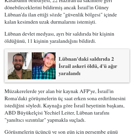
Kasabanın belediyesi, 22 Haziran'da sakinlere geri
dönebileceklerini bildirmiş ancak İsrail'in Güney
Lübnan'da ilan ettiği sözde "güvenlik bölgesi" içinde
kalan kesimden uzak durmalarını istemişti.
Lübnan devlet medyası, ayrı bir saldırıda bir kişinin
öldüğünü, 11 kişinin yaralandığını bildirdi.
Lübnan'daki saldırıda 2
İsrail askeri öldü, 4'ü ağır
yaralandı
Müzakerelerde yer alan bir kaynak AFP'ye, İsrail'in
Roma'daki görüşmelerin üç saat erken sona erdirilmesini
istediğini söyledi. Kaynağa göre İsrail heyetinin başkanı,
ABD Büyükelçisi Yechiel Leiter, Lübnan tarafını
"yanıltıcı sızıntılar" yapmakla suçladı.
Görüşmelerin üçüncü ve son gün için perşembe günü