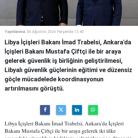
Yayınlanma:
06 Ağustos 2026 Perşembe 13:40
Libya İçişleri Bakanı İmad Trabelsi, Ankara'da
İçişleri Bakanı Mustafa Çiftçi ile bir araya
gelerek güvenlik iş birliğinin geliştirilmesi,
Libyalı güvenlik güçlerinin eğitimi ve düzensiz
göçle mücadelede koordinasyonun
artırılmasını görüştü.
Libya İçişleri Bakanı İmad Trabelsi, Ankara'da İçişleri
Bakanı Mustafa Çiftçi ile bir araya gelerek iki ülke
arasındaki güvenlik iş birliğinin geliştirilmesi ve düzensiz