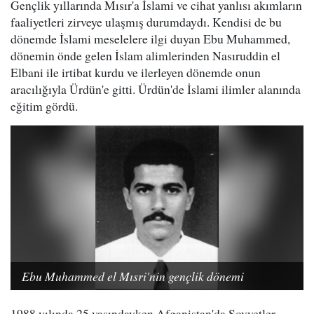
Gençlik yıllarında Mısır'a İslami ve cihat yanlısı akımların
faaliyetleri zirveye ulaşmış durumdaydı. Kendisi de bu
dönemde İslami meselelere ilgi duyan Ebu Muhammed,
dönemin önde gelen İslam alimlerinden Nasıruddin el
Elbani ile irtibat kurdu ve ilerleyen dönemde onun
aracılığıyla Ürdün'e gitti. Ürdün'de İslami ilimler alanında
eğitim gördü.
Ebu Muhammed el Mısri'nin gençlik dönemi
1988 yılında 25 yaşındayken Afganistan'da Sovyetler