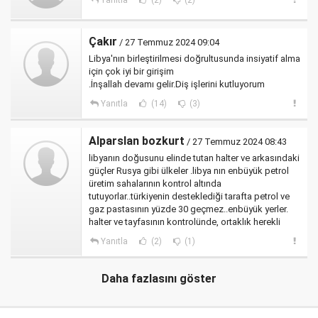
Yanıtla
(2)
(2)
Çakır
/ 27 Temmuz 2024 09:04
Libya'nın birleştirilmesi doğrultusunda insiyatif alma
için çok iyi bir girişim
.İnşallah devamı gelir.Diş işlerini kutluyorum
Yanıtla
(14)
(3)
Alparslan bozkurt
/ 27 Temmuz 2024 08:43
libyanın doğusunu elinde tutan halter ve arkasındaki
güçler Rusya gibi ülkeler .libya nın enbüyük petrol
üretim sahalarının kontrol altında
tutuyorlar..türkiyenin desteklediği tarafta petrol ve
gaz pastasının yüzde 30 geçmez..enbüyük yerler.
halter ve tayfasının kontrolünde, ortaklık herekli
Yanıtla
(2)
(1)
Daha fazlasını göster