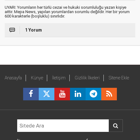
UYARI: Yorumların her türlü cezai ve hukuki sorumluluğu yazan kişiye
aittir. Mepa News, yapılan yorumlardan sorumlu değildir. Her bir yorum
600 karakterle (boşluklu) sınırlıdır.
1 Yorum
Anasayfa
Künye
İletişim
Gizlilik İlkeleri
Sitene Ekle