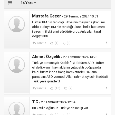
14 Yorum
Mustafa Geçer
/ 29 Temmuz 2024 10:51
Hafter BM nin tanıdığı Libya'nın meşru başkanı mı
oldu.Türkiye BM nln tanıdığı ulusal birlik hükümeti
ile resmi ilişkilerini sürdürüyordu.Anlaşılan taraf
değiştirildi.
Yanıtla
(1)
(0)
Ahmet Özçelik
/ 27 Temmuz 2024 13:28
Türkiye olmasaydı Kaddafi'yi öldüren ABD Hafter
eliyle libyanın kaynaklarını yutacaktı boğazında
kaldı.bizim kıbrıs barış hareketinde F16 ların
parçasını ABD vermedi Allah rahmet eylesin Kaddafi
Türkiyeye gönderdi.
Yanıtla
(10)
(2)
T.C
/ 27 Temmuz 2024 12:54
Bu katılın oğlunun Türkiye'de ne işi var.