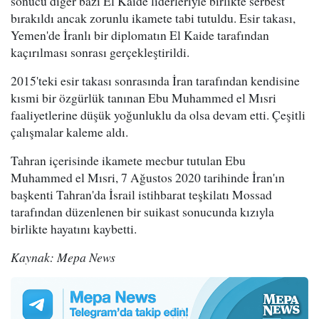
sonucu diğer bazı El Kaide liderleriyle birlikte serbest
bırakıldı ancak zorunlu ikamete tabi tutuldu. Esir takası,
Yemen'de İranlı bir diplomatın El Kaide tarafından
kaçırılması sonrası gerçekleştirildi.
2015'teki esir takası sonrasında İran tarafından kendisine
kısmi bir özgürlük tanınan Ebu Muhammed el Mısri
faaliyetlerine düşük yoğunluklu da olsa devam etti. Çeşitli
çalışmalar kaleme aldı.
Tahran içerisinde ikamete mecbur tutulan Ebu
Muhammed el Mısri, 7 Ağustos 2020 tarihinde İran'ın
başkenti Tahran'da İsrail istihbarat teşkilatı Mossad
tarafından düzenlenen bir suikast sonucunda kızıyla
birlikte hayatını kaybetti.
Kaynak: Mepa News