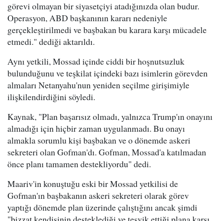
görevi olmayan bir siyasetçiyi atadığınızda olan budur.
Operasyon, ABD başkanının kararı nedeniyle
gerçekleştirilmedi ve başbakan bu karara karşı mücadele
etmedi." dediği aktarıldı.
Aynı yetkili, Mossad içinde ciddi bir hoşnutsuzluk
bulunduğunu ve teşkilat içindeki bazı isimlerin görevden
almaları Netanyahu'nun yeniden seçilme girişimiyle
ilişkilendirdiğini söyledi.
Kaynak, "Plan başarısız olmadı, yalnızca Trump'ın onayını
almadığı için hiçbir zaman uygulanmadı. Bu onayı
almakla sorumlu kişi başbakan ve o dönemde askeri
sekreteri olan Gofman'dı. Gofman, Mossad'a katılmadan
önce planı tamamen destekliyordu" dedi.
Maariv'in konuştuğu eski bir Mossad yetkilisi de
Gofman'ın başbakanın askeri sekreteri olarak görev
yaptığı dönemde plan üzerinde çalıştığını ancak şimdi
"bizzat kendisinin desteklediği ve teşvik ettiği plana karşı