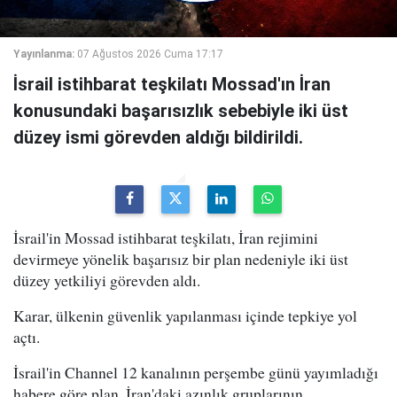
Yayınlanma:
07 Ağustos 2026 Cuma 17:17
İsrail istihbarat teşkilatı Mossad'ın İran
konusundaki başarısızlık sebebiyle iki üst
düzey ismi görevden aldığı bildirildi.
İsrail'in Mossad istihbarat teşkilatı, İran rejimini
devirmeye yönelik başarısız bir plan nedeniyle iki üst
düzey yetkiliyi görevden aldı.
Karar, ülkenin güvenlik yapılanması içinde tepkiye yol
açtı.
İsrail'in Channel 12 kanalının perşembe günü yayımladığı
habere göre plan, İran'daki azınlık gruplarının