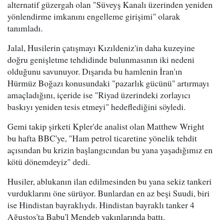
alternatif güzergah olan "Süveyş Kanalı üzerinden yeniden
yönlendirme imkanını engelleme girişimi" olarak
tanımladı.
Jalal, Husilerin çatışmayı Kızıldeniz'in daha kuzeyine
doğru genişletme tehdidinde bulunmasının iki nedeni
olduğunu savunuyor. Dışarıda bu hamlenin İran'ın
Hürmüz Boğazı konusundaki "pazarlık gücünü" artırmayı
amaçladığını, içeride ise "Riyad üzerindeki zorlayıcı
baskıyı yeniden tesis etmeyi" hedeflediğini söyledi.
Gemi takip şirketi Kpler'de analist olan Matthew Wright
bu hafta BBC'ye, "Ham petrol ticaretine yönelik tehdit
açısından bu krizin başlangıcından bu yana yaşadığımız en
kötü dönemdeyiz" dedi.
Husiler, ablukanın ilan edilmesinden bu yana sekiz tankeri
vurduklarını öne sürüyor. Bunlardan en az beşi Suudi, biri
ise Hindistan bayraklıydı. Hindistan bayraklı tanker 4
Ağustos'ta Babu'l Mendeb yakınlarında battı.