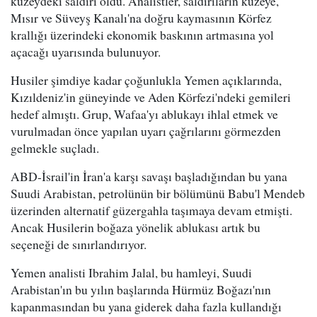
kuzeydeki saldırı oldu. Analistler, saldırıların kuzeye,
Mısır ve Süveyş Kanalı'na doğru kaymasının Körfez
krallığı üzerindeki ekonomik baskının artmasına yol
açacağı uyarısında bulunuyor.
Husiler şimdiye kadar çoğunlukla Yemen açıklarında,
Kızıldeniz'in güneyinde ve Aden Körfezi'ndeki gemileri
hedef almıştı. Grup, Wafaa'yı ablukayı ihlal etmek ve
vurulmadan önce yapılan uyarı çağrılarını görmezden
gelmekle suçladı.
ABD-İsrail'in İran'a karşı savaşı başladığından bu yana
Suudi Arabistan, petrolünün bir bölümünü Babu'l Mendeb
üzerinden alternatif güzergahla taşımaya devam etmişti.
Ancak Husilerin boğaza yönelik ablukası artık bu
seçeneği de sınırlandırıyor.
Yemen analisti Ibrahim Jalal, bu hamleyi, Suudi
Arabistan'ın bu yılın başlarında Hürmüz Boğazı'nın
kapanmasından bu yana giderek daha fazla kullandığı