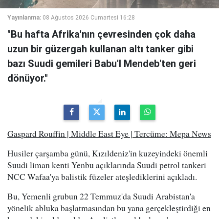
Yayınlanma:
08 Ağustos 2026 Cumartesi 16:28
"Bu hafta Afrika'nın çevresinden çok daha
uzun bir güzergah kullanan altı tanker gibi
bazı Suudi gemileri Babu'l Mendeb'ten geri
dönüyor."
Gaspard Rouffin | Middle East Eye | Tercüme: Mepa News
Husiler çarşamba günü, Kızıldeniz'in kuzeyindeki önemli
Suudi liman kenti Yenbu açıklarında Suudi petrol tankeri
NCC Wafaa'ya balistik füzeler ateşlediklerini açıkladı.
Bu, Yemenli grubun 22 Temmuz'da Suudi Arabistan'a
yönelik abluka başlatmasından bu yana gerçekleştirdiği en