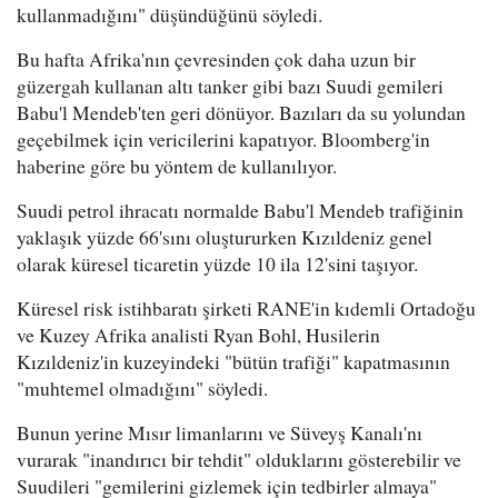
kullanmadığını" düşündüğünü söyledi.
Bu hafta Afrika'nın çevresinden çok daha uzun bir
güzergah kullanan altı tanker gibi bazı Suudi gemileri
Babu'l Mendeb'ten geri dönüyor. Bazıları da su yolundan
geçebilmek için vericilerini kapatıyor. Bloomberg'in
haberine göre bu yöntem de kullanılıyor.
Suudi petrol ihracatı normalde Babu'l Mendeb trafiğinin
yaklaşık yüzde 66'sını oluştururken Kızıldeniz genel
olarak küresel ticaretin yüzde 10 ila 12'sini taşıyor.
Küresel risk istihbaratı şirketi RANE'in kıdemli Ortadoğu
ve Kuzey Afrika analisti Ryan Bohl, Husilerin
Kızıldeniz'in kuzeyindeki "bütün trafiği" kapatmasının
"muhtemel olmadığını" söyledi.
Bunun yerine Mısır limanlarını ve Süveyş Kanalı'nı
vurarak "inandırıcı bir tehdit" olduklarını gösterebilir ve
Suudileri "gemilerini gizlemek için tedbirler almaya"