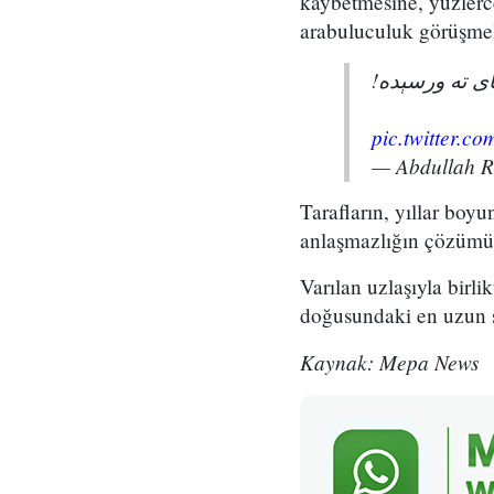
kaybetmesine, yüzlerc
arabuluculuk görüşmel
پای ته ورسېده
pic.twitter.
— Abdullah 
Tarafların, yıllar boy
anlaşmazlığın çözümü 
Varılan uzlaşıyla birli
doğusundaki en uzun sür
Kaynak: Mepa News