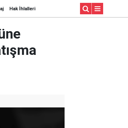
aj
Hak İhlalleri
müne
atışma