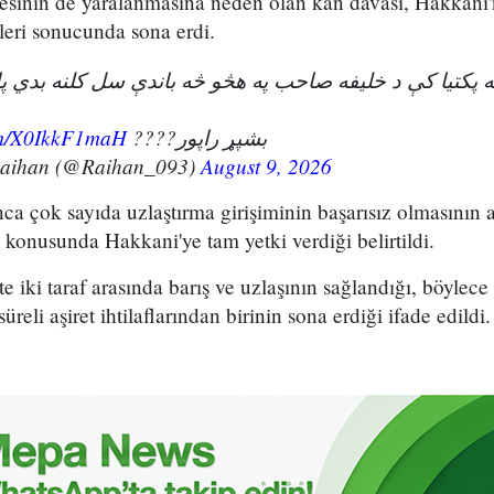
esinin de yaralanmasına neden olan kan davası, Hakkani'
eri sonucunda sona erdi.
ویه پکتیا کې د خلیفه صاحب په هڅو څه باندې سل کلنه بدي 
com/X0IkkF1maH
بشپړ راپور????
Raihan (@Raihan_093)
August 9, 2026
unca çok sayıda uzlaştırma girişiminin başarısız olmasının 
konusunda Hakkani'ye tam yetki verdiği belirtildi.
kte iki taraf arasında barış ve uzlaşının sağlandığı, böylece
eli aşiret ihtilaflarından birinin sona erdiği ifade edildi.