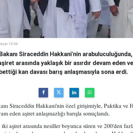
azar 16:06
i Bakanı Siraceddin Hakkani'nin arabuluculuğunda,
i aşiret arasında yaklaşık bir asırdır devam eden v
ybettiği kan davası barış anlaşmasıyla sona erdi.
kanı Siraceddin Hakkani'nin özel girişimiyle, Paktika ve H
vam eden aşiret anlaşmazlığı barışla sonuçlandı.
iki aşiret arasında nesiller boyunca süren ve 200'den fazl