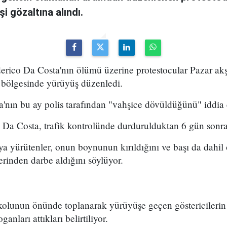
şi gözaltına alındı.
derico Da Costa'nın ölümü üzerine protestocular Pazar ak
 bölgesinde yürüyüş düzenledi.
a'nın bu ay polis tarafından "vahşice dövüldüğünü" iddia e
 Da Costa, trafik kontrolünde durdurulduktan 6 gün sonra
a yürütenler, onun boynunun kırıldığını ve başı da dahil
erinden darbe aldığını söylüyor.
kolunun önünde toplanarak yürüyüşe geçen göstericilerin 
anları attıkları belirtiliyor.