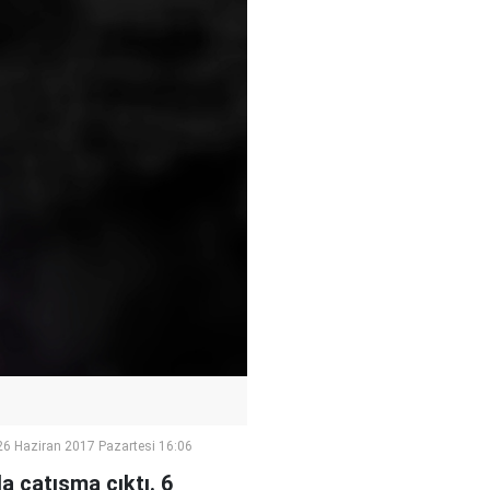
26 Haziran 2017 Pazartesi 16:06
 çatışma çıktı. 6