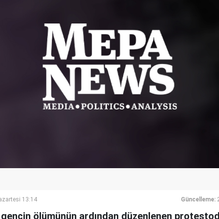
azartesi 13:14
Güncelleme:
r gencin ölümünün ardından düzenlenen protestoda