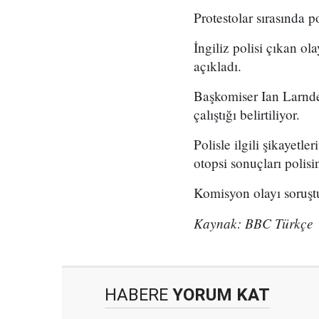
Protestolar sırasında pol
İngiliz polisi çıkan ol
açıkladı.
Başkomiser Ian Larnder
çalıştığı belirtiliyor.
Polisle ilgili şikayet
otopsi sonuçları polis
Komisyon olayı soruşt
Kaynak: BBC Türkçe
HABERE
YORUM KAT