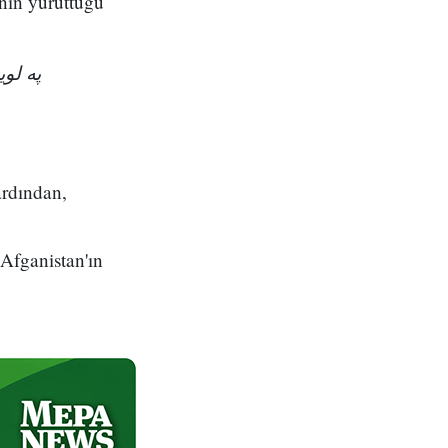
nin yürüttüğü
په ل!
ardından,
 Afganistan'ın