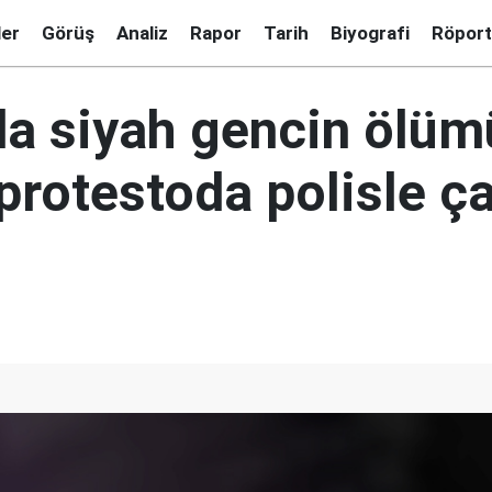
ler
Görüş
Analiz
Rapor
Tarih
Biyografi
Röport
da siyah gencin ölü
 protestoda polisle ç