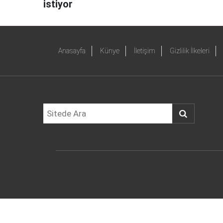
istiyor
Anasayfa
Künye
İletişim
Gizlilik İlkeleri