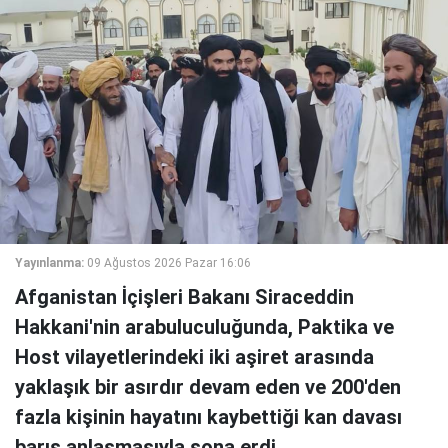
Yayınlanma:
09 Ağustos 2026 Pazar 16:06
Afganistan İçişleri Bakanı Siraceddin
Hakkani'nin arabuluculuğunda, Paktika ve
Host vilayetlerindeki iki aşiret arasında
yaklaşık bir asırdır devam eden ve 200'den
fazla kişinin hayatını kaybettiği kan davası
barış anlaşmasıyla sona erdi.