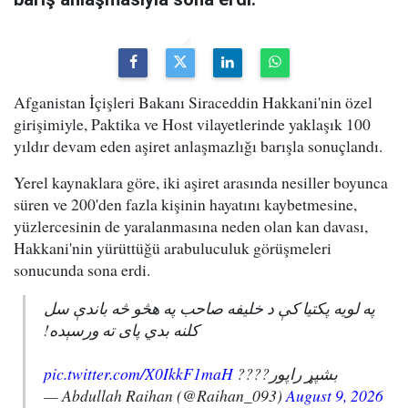
Afganistan İçişleri Bakanı Siraceddin Hakkani'nin özel
girişimiyle, Paktika ve Host vilayetlerinde yaklaşık 100
yıldır devam eden aşiret anlaşmazlığı barışla sonuçlandı.
Yerel kaynaklara göre, iki aşiret arasında nesiller boyunca
süren ve 200'den fazla kişinin hayatını kaybetmesine,
yüzlercesinin de yaralanmasına neden olan kan davası,
Hakkani'nin yürüttüğü arabuluculuk görüşmeleri
sonucunda sona erdi.
په لویه پکتیا کې د خلیفه صاحب په هڅو څه باندې سل
کلنه بدي پای ته ورسېده!
pic.twitter.com/X0IkkF1maH
بشپړ راپور????
— Abdullah Raihan (@Raihan_093)
August 9, 2026