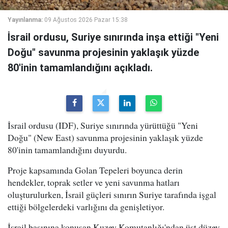
Yayınlanma:
09 Ağustos 2026 Pazar 15:38
İsrail ordusu, Suriye sınırında inşa ettiği "Yeni
Doğu" savunma projesinin yaklaşık yüzde
80'inin tamamlandığını açıkladı.
İsrail ordusu (IDF), Suriye sınırında yürüttüğü "Yeni
Doğu" (New East) savunma projesinin yaklaşık yüzde
80'inin tamamlandığını duyurdu.
Proje kapsamında Golan Tepeleri boyunca derin
hendekler, toprak setler ve yeni savunma hatları
oluşturulurken, İsrail güçleri sınırın Suriye tarafında işgal
ettiği bölgelerdeki varlığını da genişletiyor.
İsrail basınına konuşan Kuzey Komutanlığı'ndan üst düzey