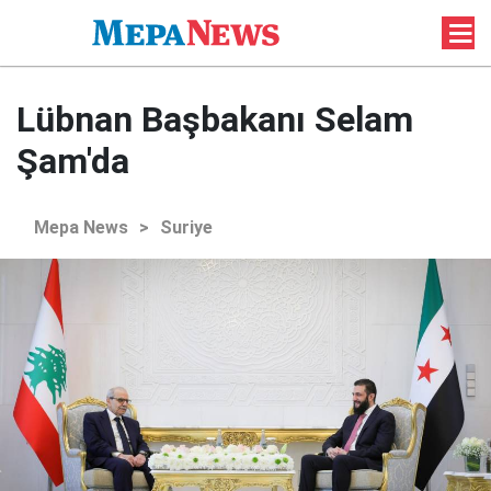
Lübnan Başbakanı Selam
Şam'da
Mepa News
>
Suriye