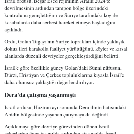
İsrail ordusu, Beşar Esed rejiminin Aralık 2024'te
devrilmesinin ardından tampon bölge üzerindeki
kontrolünü genişlettiğini ve Suriye tarafındaki köy ile
kasabalarda daha serbest hareket etmeye başladığını
açıkladı.
Ordu, Golan Tugayı'nın Suriye toprakları içinde yaklaşık
dokuz ileri karakolla faaliyet yürüttüğünü, köyler ve kırsal
alanlarda düzenli devriyeler gerçekleştirdiğini belirtti.
İsrail'e göre özellikle güney Golan'daki Sünni nüfusun,
Dürzi, Hristiyan ve Çerkes topluluklarına kıyasla İsrail'e
daha olumsuz yaklaştığı değerlendiriliyor.
Dera'da çatışma yaşanmıştı
İsrail ordusu, Haziran ayı sonunda Dera ilinin batısındaki
Abidin bölgesinde yaşanan çatışmaya da değindi.
Açıklamaya göre devriye görevinden dönen İsrail
askerlerine önce taş atıldı, ardından ateş açıldı. İsrail