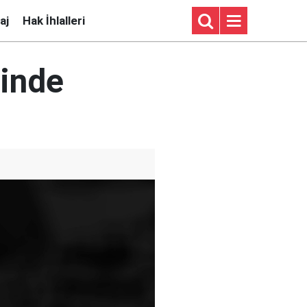
aj
Hak İhlalleri
inde