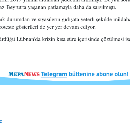
z Beyrut'ta yaşanan patlamayla daha da sarsılmıştı.
k durumdan ve siyasilerin gidişata yeterli şekilde müda
rotesto gösterileri de yer yer devam ediyor.
n sürdüğü Lübnan'da krizin kısa süre içerisinde çözülmesi i
z