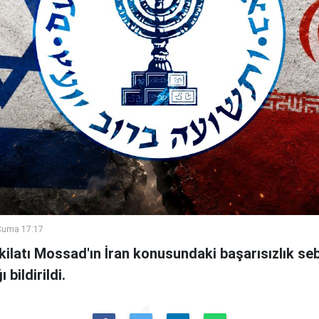
Cuma 17:17
şkilatı Mossad'ın İran konusundaki başarısızlık se
bildirildi.