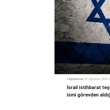
Yayınlanma:
07 Ağustos 2026 
İsrail istihbarat te
ismi görevden aldığı 