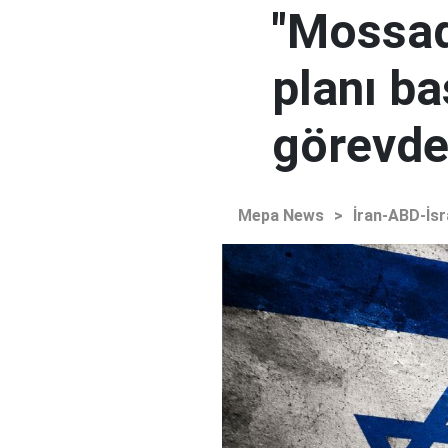
"Mossad'
planı ba
görevden
Mepa News
>
İran-ABD-İsr