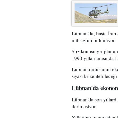
Lübnan'da, başta İran 
milis grup bulunuyor.
Söz konusu gruplar ar
1990 yılları arasında L
Lübnan ordusunun eko
siyasi krize itebileceğ
Lübnan'da ekonom
Lübnan'da son yıllarda
derinleşiyor.
Yıllardır devam eden k