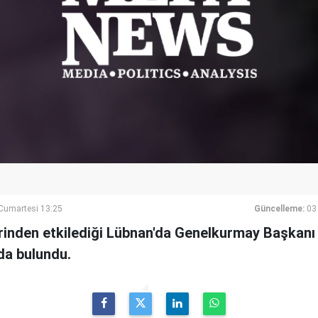
umartesi 13:25
Güncelleme:
03
rinden etkilediği Lübnan'da Genelkurmay Başkanı
da bulundu.