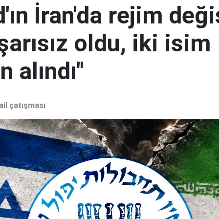
ın İran'da rejim deği
şarısız oldu, iki isim
 alındı"
ail çatışması