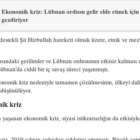
Ekonomik kriz: Lübnan ordusu gelir elde etmek için h
gezdiriyor
destekli Şii Hizbullah hareketi olmak üzere, etnik ve mez
asındaki gerilimler ve Lübnan ordusunun etkisiz kalması 
übnan'da ciddi bir iç savaş süreci yaşanmıştı.
nomik kriz nedeniyle tamamen çözülmesinin, ülkeyi daha
i düşünülüyor.
ik kriz
 yaşanan ekonomik kriz, siyasi istikrarsızlığın da etkisiy
riz, 2019 yılının ardından şiddetini artırmıştı. Büyük sor