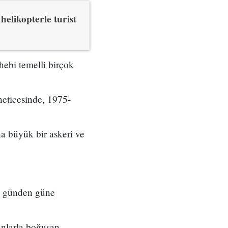
elikopterle turist
hebi temelli birçok
neticesinde, 1975-
 büyük bir askeri ve
le günden güne
unlarla boğuşan