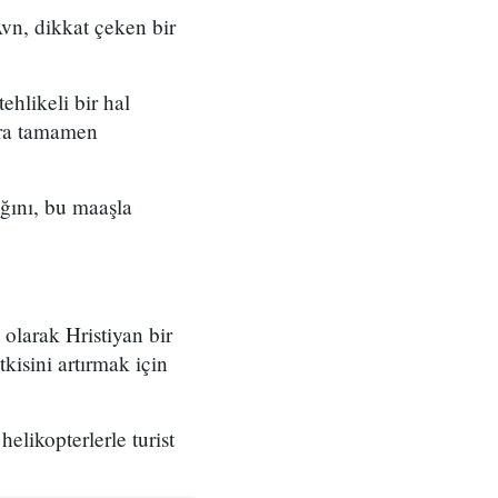
n, dikkat çeken bir
hlikeli bir hal
nra tamamen
ğını, bu maaşla
olarak Hristiyan bir
isini artırmak için
likopterlerle turist