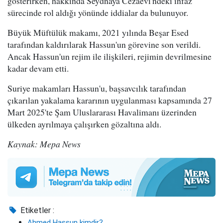
gösterirken, hakkında Seydnaya Cezaevi'ndeki infaz
sürecinde rol aldığı yönünde iddialar da bulunuyor.
Büyük Müftülük makamı, 2021 yılında Beşar Esed
tarafından kaldırılarak Hassun'un görevine son verildi.
Ancak Hassun'un rejim ile ilişkileri, rejimin devrilmesine
kadar devam etti.
Suriye makamları Hassun'u, başsavcılık tarafından
çıkarılan yakalama kararının uygulanması kapsamında 27
Mart 2025'te Şam Uluslararası Havalimanı üzerinden
ülkeden ayrılmaya çalışırken gözaltına aldı.
Kaynak: Mepa News
Etiketler :
Ahmed Hassun kimdir?