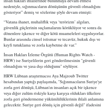
insan hakları ihlallerinde bulunmaya devam etmesi
nedeniyle, sığınmacıların dönüşünün güvenli olmadığını
gösteriyor” demiş ve sözlerine şöyle devam etmişti:
“Vatana ihanet, muhaliflik veya ‘terörizm’ algıları,
güvenlik güçlerinin suçlamalarını körüklüyor ve sonra da
dönenlere işkence ve diğer kötü muameleleri uyguluyorlar.
Bunlar arasında cinsel istismar ve tecavüz, hukuk dışı ve
keyfi tutuklama ve zorla kaybetme de var.”
İnsan Hakları İzleme Örgütü (Human Rights Watch -
HRW) ise Suriyelilerin geri gönderilmesinin "güvenli
olmadığını ve yasa dışı olduğunu" söylüyor.
HRW Lübnan araştırmacısı Aya Majzoub Twitter
hesabından yaptığı paylaşımda, "Sığınmacıların Suriye'ye
zorla geri dönüşü, Lübnan'ın insanları açık bir işkence
veya diğer zulüm riskiyle karşı karşıya oldukları ülkelere
zorla geri göndermeme yükümlülüklerinin ihlali anlamına
gelecektir. Suriye geri dönüş için güvenli değil" ifadesini