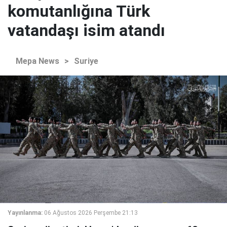
komutanlığına Türk
vatandaşı isim atandı
Mepa News
>
Suriye
Yayınlanma:
06 Ağustos 2026 Perşembe 21:13