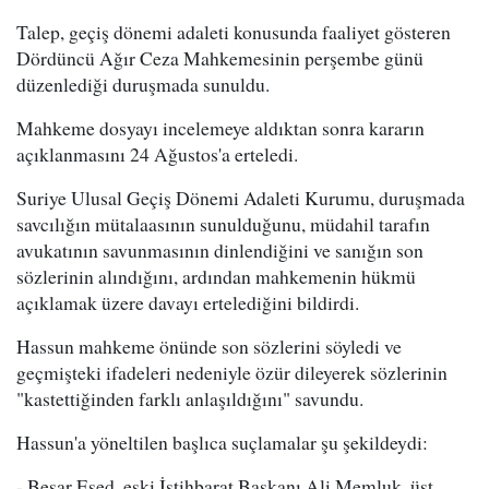
Talep, geçiş dönemi adaleti konusunda faaliyet gösteren
Dördüncü Ağır Ceza Mahkemesinin perşembe günü
düzenlediği duruşmada sunuldu.
Mahkeme dosyayı incelemeye aldıktan sonra kararın
açıklanmasını 24 Ağustos'a erteledi.
Suriye Ulusal Geçiş Dönemi Adaleti Kurumu, duruşmada
savcılığın mütalaasının sunulduğunu, müdahil tarafın
avukatının savunmasının dinlendiğini ve sanığın son
sözlerinin alındığını, ardından mahkemenin hükmü
açıklamak üzere davayı ertelediğini bildirdi.
Hassun mahkeme önünde son sözlerini söyledi ve
geçmişteki ifadeleri nedeniyle özür dileyerek sözlerinin
"kastettiğinden farklı anlaşıldığını" savundu.
Hassun'a yöneltilen başlıca suçlamalar şu şekildeydi:
- Beşar Esed, eski İstihbarat Başkanı Ali Memluk, üst