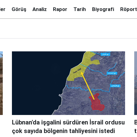
ler
Görüş
Analiz
Rapor
Tarih
Biyografi
Röport
Lübnan'da işgalini sürdüren İsrail ordusu
B
çok sayıda bölgenin tahliyesini istedi