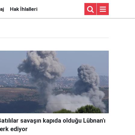
aj
Hak İhlalleri
atılılar savaşın kapıda olduğu Lübnan'ı
terk ediyor