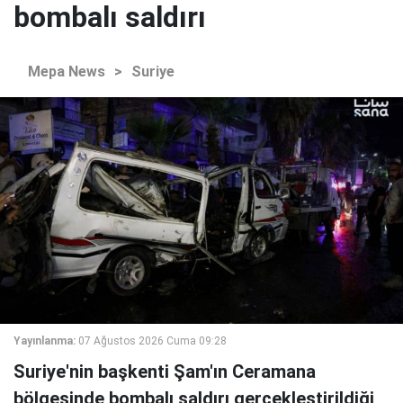
bombalı saldırı
Mepa News
>
Suriye
Yayınlanma:
07 Ağustos 2026 Cuma 09:28
Suriye'nin başkenti Şam'ın Ceramana
bölgesinde bombalı saldırı gerçekleştirildiği