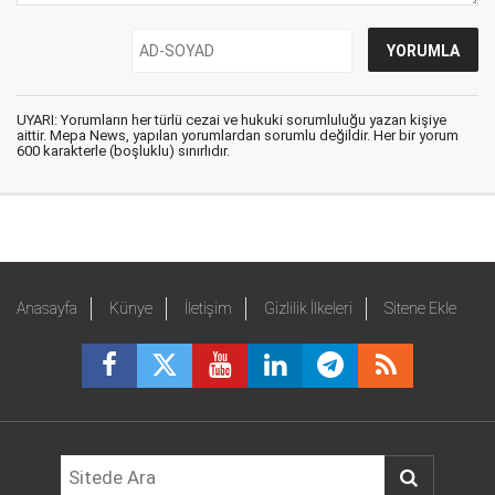
UYARI: Yorumların her türlü cezai ve hukuki sorumluluğu yazan kişiye
aittir. Mepa News, yapılan yorumlardan sorumlu değildir. Her bir yorum
600 karakterle (boşluklu) sınırlıdır.
Anasayfa
Künye
İletişim
Gizlilik İlkeleri
Sitene Ekle