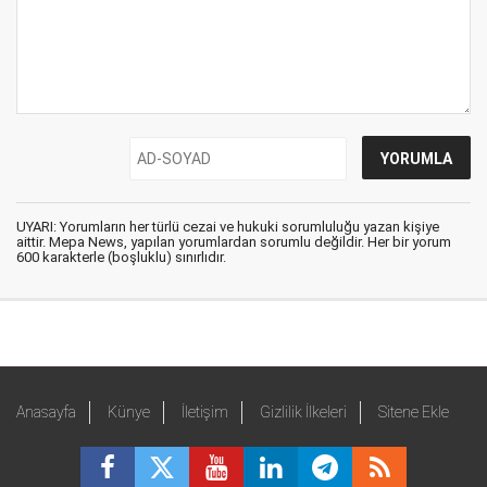
UYARI: Yorumların her türlü cezai ve hukuki sorumluluğu yazan kişiye
aittir. Mepa News, yapılan yorumlardan sorumlu değildir. Her bir yorum
600 karakterle (boşluklu) sınırlıdır.
Anasayfa
Künye
İletişim
Gizlilik İlkeleri
Sitene Ekle