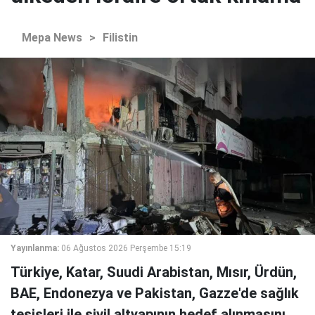
Mepa News
>
Filistin
Yayınlanma:
06 Ağustos 2026 Perşembe 15:19
Türkiye, Katar, Suudi Arabistan, Mısır, Ürdün,
BAE, Endonezya ve Pakistan, Gazze'de sağlık
tesisleri ile sivil altyapının hedef alınmasını