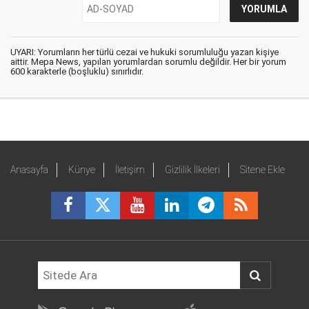
UYARI: Yorumların her türlü cezai ve hukuki sorumluluğu yazan kişiye
aittir. Mepa News, yapılan yorumlardan sorumlu değildir. Her bir yorum
600 karakterle (boşluklu) sınırlıdır.
Anasayfa
Künye
İletişim
Gizlilik İlkeleri
Sitene Ekle