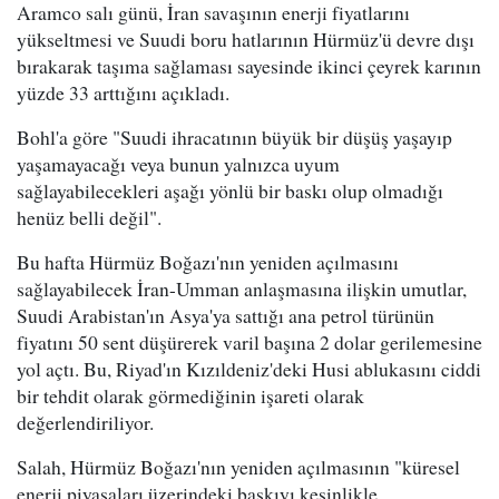
Aramco salı günü, İran savaşının enerji fiyatlarını
yükseltmesi ve Suudi boru hatlarının Hürmüz'ü devre dışı
bırakarak taşıma sağlaması sayesinde ikinci çeyrek karının
yüzde 33 arttığını açıkladı.
Bohl'a göre "Suudi ihracatının büyük bir düşüş yaşayıp
yaşamayacağı veya bunun yalnızca uyum
sağlayabilecekleri aşağı yönlü bir baskı olup olmadığı
henüz belli değil".
Bu hafta Hürmüz Boğazı'nın yeniden açılmasını
sağlayabilecek İran-Umman anlaşmasına ilişkin umutlar,
Suudi Arabistan'ın Asya'ya sattığı ana petrol türünün
fiyatını 50 sent düşürerek varil başına 2 dolar gerilemesine
yol açtı. Bu, Riyad'ın Kızıldeniz'deki Husi ablukasını ciddi
bir tehdit olarak görmediğinin işareti olarak
değerlendiriliyor.
Salah, Hürmüz Boğazı'nın yeniden açılmasının "küresel
enerji piyasaları üzerindeki baskıyı kesinlikle