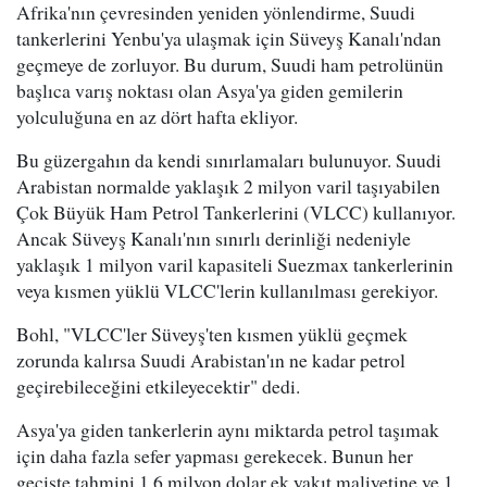
Afrika'nın çevresinden yeniden yönlendirme, Suudi
tankerlerini Yenbu'ya ulaşmak için Süveyş Kanalı'ndan
geçmeye de zorluyor. Bu durum, Suudi ham petrolünün
başlıca varış noktası olan Asya'ya giden gemilerin
yolculuğuna en az dört hafta ekliyor.
Bu güzergahın da kendi sınırlamaları bulunuyor. Suudi
Arabistan normalde yaklaşık 2 milyon varil taşıyabilen
Çok Büyük Ham Petrol Tankerlerini (VLCC) kullanıyor.
Ancak Süveyş Kanalı'nın sınırlı derinliği nedeniyle
yaklaşık 1 milyon varil kapasiteli Suezmax tankerlerinin
veya kısmen yüklü VLCC'lerin kullanılması gerekiyor.
Bohl, "VLCC'ler Süveyş'ten kısmen yüklü geçmek
zorunda kalırsa Suudi Arabistan'ın ne kadar petrol
geçirebileceğini etkileyecektir" dedi.
Asya'ya giden tankerlerin aynı miktarda petrol taşımak
için daha fazla sefer yapması gerekecek. Bunun her
geçişte tahmini 1.6 milyon dolar ek yakıt maliyetine ve 1