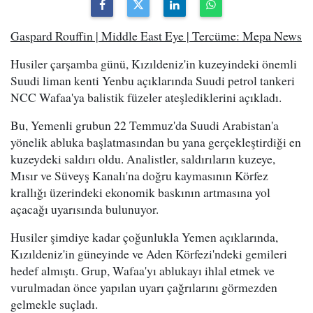
Gaspard Rouffin | Middle East Eye | Tercüme: Mepa News
Husiler çarşamba günü, Kızıldeniz'in kuzeyindeki önemli
Suudi liman kenti Yenbu açıklarında Suudi petrol tankeri
NCC Wafaa'ya balistik füzeler ateşlediklerini açıkladı.
Bu, Yemenli grubun 22 Temmuz'da Suudi Arabistan'a
yönelik abluka başlatmasından bu yana gerçekleştirdiği en
kuzeydeki saldırı oldu. Analistler, saldırıların kuzeye,
Mısır ve Süveyş Kanalı'na doğru kaymasının Körfez
krallığı üzerindeki ekonomik baskının artmasına yol
açacağı uyarısında bulunuyor.
Husiler şimdiye kadar çoğunlukla Yemen açıklarında,
Kızıldeniz'in güneyinde ve Aden Körfezi'ndeki gemileri
hedef almıştı. Grup, Wafaa'yı ablukayı ihlal etmek ve
vurulmadan önce yapılan uyarı çağrılarını görmezden
gelmekle suçladı.