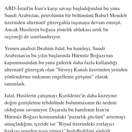
ABD-İsrail'in İran'a karşı savaşı başladığından bu yana
Suudi Arabistan, petrolünün bir bölümünü Babu'l Mendeb
üzerinden alternatif güzergahla taşımaya devam etmişti.
Ancak Husilerin boğaza yönelik ablukası artık bu
seçeneği de sınırlandırıyor.
Yemen analisti Ibrahim Jalal, bu hamleyi, Suudi
Arabistan'ın bu yılın başlarında Hürmüz Boğazı'nın
kapanmasından bu yana giderek daha fazla kullandığı
alternatif güzergah olan "Süveyş Kanalı üzerinden yeniden
yönlendirme imkanını engelleme girişimi" olarak
tanımladı.
Jalal, Husilerin çatışmayı Kızıldeniz'in daha kuzeyine
doğru genişletme tehdidinde bulunmasının iki nedeni
olduğunu savunuyor. Dışarıda bu hamlenin İran'ın
Hürmüz Boğazı konusundaki "pazarlık gücünü" artırmayı
amaçladığını, içeride ise "Riyad üzerindeki zorlayıcı
baskıyı yeniden tesis etmeyi" hedeflediğini söyledi.