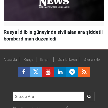
Rusya İdlib'in güneyinde sivil alanlara şiddetli
bombardıman düzenledi
Anasayfa
Künye
İletişim
Gizlilik İlkeleri
Sitene Ekle