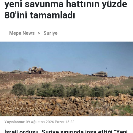
yeni savunma hattının yüzde
80'ini tamamladı
Mepa News
>
Suriye
Yayınlanma:
09 Ağustos 2026 Pazar 15:38
İsrail ordusu, Suriye sınırında inşa ettiği "Yeni