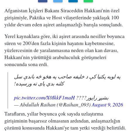
Afganistan İçişleri Bakanı Siraceddin Hakkani'nin özel
girişimiyle, Paktika ve Host vilayetlerinde yaklaşık 100
yıldır devam eden aşiret anlaşmazlığı barışla sonuçlandı.
Yerel kaynaklara göre, iki aşiret arasında nesiller boyunca
süren ve 200'den fazla kişinin hayatını kaybetmesine,
yüzlercesinin de yaralanmasına neden olan kan davası,
Hakkani'nin yürüttüğü arabuluculuk görüşmeleri
sonucunda sona erdi.
په لویه پکتیا کې د خلیفه صاحب په هڅو څه باندې سل
کلنه بدي پای ته ورسېده!
pic.twitter.com/X0IkkF1maH
بشپړ راپور????
— Abdullah Raihan (@Raihan_093)
August 9, 2026
Tarafların, yıllar boyunca çok sayıda uzlaştırma
girişiminin başarısız olmasının ardından, anlaşmazlığın
çözümü konusunda Hakkani'ye tam yetki verdiği belirtildi.