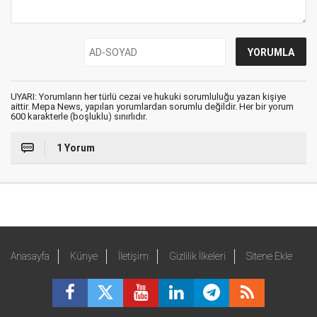
UYARI: Yorumların her türlü cezai ve hukuki sorumluluğu yazan kişiye
aittir. Mepa News, yapılan yorumlardan sorumlu değildir. Her bir yorum
600 karakterle (boşluklu) sınırlıdır.
1 Yorum
Anasayfa
Künye
İletişim
Gizlilik İlkeleri
Sitene Ekle