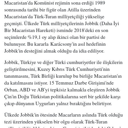
Macaristan'da Komünist rejimin sona erdiği 1989
sonrasında tarihi bir figür olan Atilla üzerinden
Macaristan'da Türk-Turan milliyetçiliği yükselişe
geçmişti. Ülkede Türk milliyetçilerinin Jobbik (Daha İyi
Bir Macaristan Hareketi) isminde 2018'deki en son
seçimlerde %19,1 oy alıp ikinci olan bir partisi de
bulunuyor. Bu kararla Karácsony'in asıl hedefinin
Jobbik'in desteğini almak olduğu da idia ediliyor.
Jobbik, Türkiye ve diğer Türki cumhuriyetler ile ilişkilerin
geliştirilmesini, Kuzey Kıbrıs Türk Cumhuriyeti'nin
tanınmasını, Türk Birliği kurulup bu birliğe Macaristan'ın
da katılmasını istiyor. 15 Temmuz Darbe Girişimi'nde
Orban, ABD ve AB'yi tepkisiz kalmakla eleştiren Jobbik
Çin'in Doğu Türkistan politikalarına sert bir şekilde karşı
çıkıp dünyanın Uygurları yalnız bıraktığını belirtiyor.
Ülkede Jobbik'in ötesinde Macarların aslında Türk olduğu
tezi üzerinden yükselen bir olgu olarak Türk-Turan