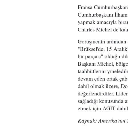
Fransa Cumhurbaşkanı
Cumhurbaşkanı İlham Al
yapmak amacıyla birar
Charles Michel de katı
Görüşmenin ardından M
"Brüksel'de, 15 Aralık
bir parçası" olduğu d
Başkanı Michel, bölge
taahhütlerini yineledil
devam eden ortak çabal
dahil olmak üzere, Doğ
değerlendirdiler. Lider
sağladığı konusunda an
etmek için AGİT dahil d
Kaynak: Amerika'nın 