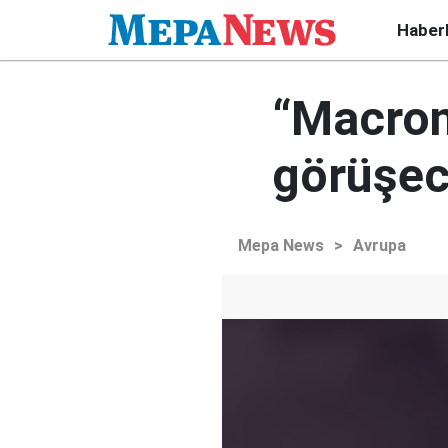
Haber
“Macron
görüşec
Mepa News
>
Avrupa