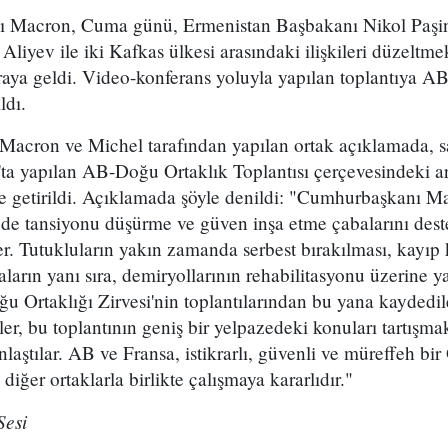
 Macron, Cuma günü, Ermenistan Başbakanı Nikol Paşi
iyev ile iki Kafkas ülkesi arasındaki ilişkileri düzeltme
aya geldi. Video-konferans yoluyla yapılan toplantıya A
ldı.
acron ve Michel tarafından yapılan ortak açıklamada, 
'ta yapılan AB-Doğu Ortaklık Toplantısı çerçevesindeki a
ile getirildi. Açıklamada şöyle denildi: "Cumhurbaşkanı
de tansiyonu düşürme ve güven inşa etme çabalarını de
er. Tutukluların yakın zamanda serbest bırakılması, kayıp 
arın yanı sıra, demiryollarının rehabilitasyonu üzerine y
u Ortaklığı Zirvesi'nin toplantılarından bu yana kaydedil
ler, bu toplantının geniş bir yelpazedeki konuları tartışmak 
laştılar. AB ve Fransa, istikrarlı, güvenli ve müreffeh b
iğer ortaklarla birlikte çalışmaya kararlıdır."
Sesi