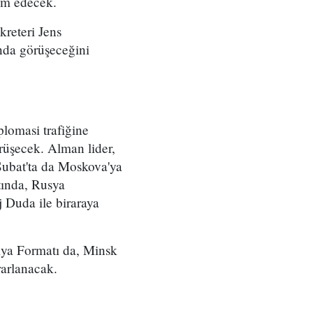
am edecek.
reteri Jens
nda görüşeceğini
lomasi trafiğine
rüşecek. Alman lider,
 Şubat'ta da Moskova'ya
tında, Rusya
 Duda ile biraraya
iya Formatı da, Minsk
rarlanacak.