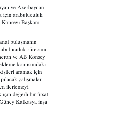
nyan ve Azerbaycan
k için arabuluculuk
B Konseyi Başkanı
sanal buluşmanın
rabuluculuk sürecinin
 Macron ve AB Konsey
stekleme konusundaki
kişileri aramak için
apılacak çalışmalar
en ilerlemeyi
için değerli bir fırsat
ir Güney Kafkasya inşa