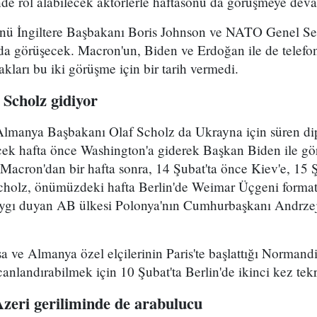
de rol alabilecek aktörlerle haftasonu da görüşmeye dev
ü İngiltere Başbakanı Boris Johnson ve NATO Genel Sek
nda görüşecek. Macron'un, Biden ve Erdoğan ile de telefo
kları bu iki görüşme için bir tarih vermedi.
Scholz gidiyor
lmanya Başbakanı Olaf Scholz da Ukrayna için süren dip
ecek hafta önce Washington'a giderek Başkan Biden ile gö
 Macron'dan bir hafta sonra, 14 Şubat'ta önce Kiev'e, 15
cholz, önümüzdeki hafta Berlin'de Weimar Üçgeni forma
ygı duyan AB ülkesi Polonya'nın Cumhurbaşkanı Andrzej
 ve Almanya özel elçilerinin Paris'te başlattığı Normand
anlandırabilmek için 10 Şubat'ta Berlin'de ikinci kez tek
eri geriliminde de arabulucu