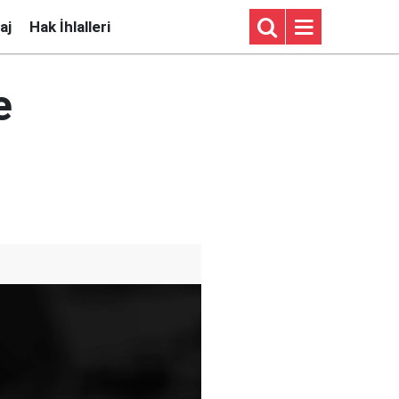
aj
Hak İhlalleri
e