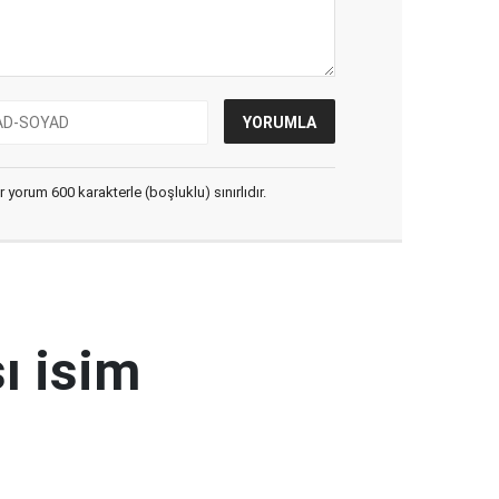
yorum 600 karakterle (boşluklu) sınırlıdır.
ı isim