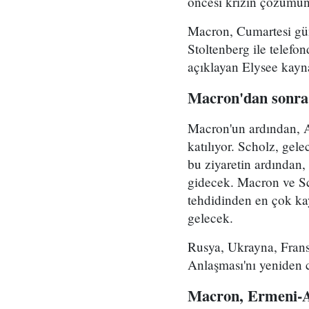
öncesi krizin çözümün
Macron, Cumartesi gün
Stoltenberg ile telefo
açıklayan Elysee kayna
Macron'dan sonra 
Macron'un ardından, A
katılıyor. Scholz, gel
bu ziyaretin ardından,
gidecek. Macron ve S
tehdidinden en çok ka
gelecek.
Rusya, Ukrayna, Fransa
Anlaşması'nı yeniden c
Macron, Ermeni-Az