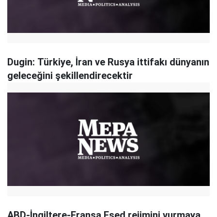
Dugin: Türkiye, İran ve Rusya ittifakı dünyanın
geleceğini şekillendirecektir
ABD-İngiltere-Fransa Esed rejimini vurmaya