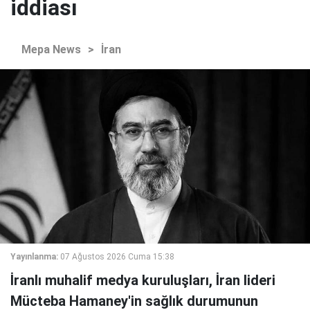
iddiası
Mepa News
>
İran
Yayınlanma:
07 Ağustos 2026 Cuma 15:38
İranlı muhalif medya kuruluşları, İran lideri
Mücteba Hamaney'in sağlık durumunun