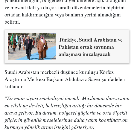
yöneltilmediğini, bölgedeki diğer ülkelere açık olduğunu
ve mevcut ikili ya da çok taraflı düzenlemelerin hiçbirini
ortadan kaldırmadığını veya bunların yerini almadığını
belirtti.
Türkiye, Suudi Arabistan ve
Pakistan ortak savunma
anlaşması imzalayacak
Suudi Arabistan merkezli düşünce kuruluşu Körfez
Araştırma Merkezi Başkanı Abdulaziz Sager şu ifadeleri
kullandı:
"Zirvenin siyasi sembolizmi önemli. Müslüman dünyasının
en etkili üç devleti, belirsizliğin arttığı bir dönemde bir
araya geliyor. Bu durum, bölgesel güçlerin ve orta ölçekli
güçlerin güvenlik meselelerinde daha yakın koordinasyon
kurmaya yönelik artan isteğini gösteriyor.