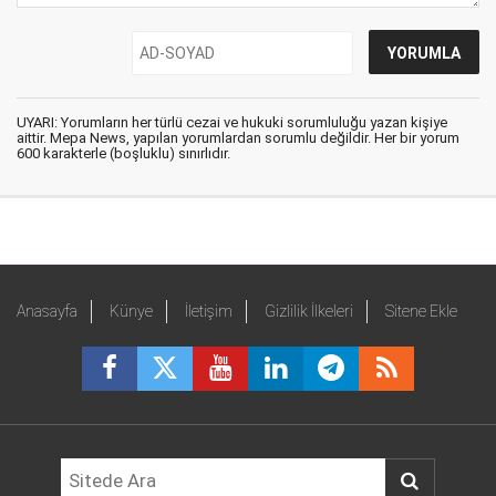
UYARI: Yorumların her türlü cezai ve hukuki sorumluluğu yazan kişiye
aittir. Mepa News, yapılan yorumlardan sorumlu değildir. Her bir yorum
600 karakterle (boşluklu) sınırlıdır.
Anasayfa
Künye
İletişim
Gizlilik İlkeleri
Sitene Ekle