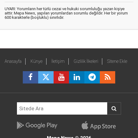
UYARI: Yorumların her türlü cezai ve hukuki sorumluluğu yazan kişiye
aittir. Mepa News, yapılan yorumlardan sorumlu değildir. Her bir yorum
600 karakterle (boşluklu) sınırlıdır.
Anasayfa
Künye
İletişim
Gizlilik İlkeleri
Sitene Ekle