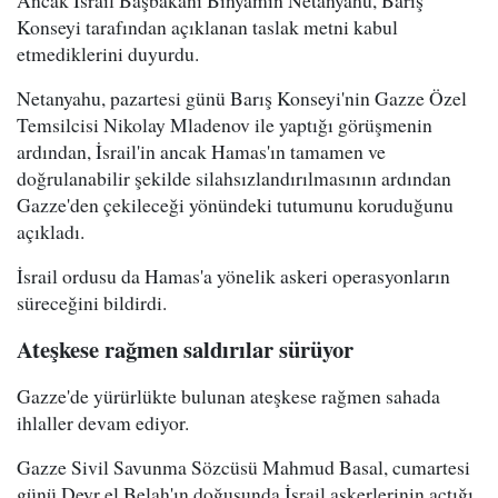
Ancak İsrail Başbakanı Binyamin Netanyahu, Barış
Konseyi tarafından açıklanan taslak metni kabul
etmediklerini duyurdu.
Netanyahu, pazartesi günü Barış Konseyi'nin Gazze Özel
Temsilcisi Nikolay Mladenov ile yaptığı görüşmenin
ardından, İsrail'in ancak Hamas'ın tamamen ve
doğrulanabilir şekilde silahsızlandırılmasının ardından
Gazze'den çekileceği yönündeki tutumunu koruduğunu
açıkladı.
İsrail ordusu da Hamas'a yönelik askeri operasyonların
süreceğini bildirdi.
Ateşkese rağmen saldırılar sürüyor
Gazze'de yürürlükte bulunan ateşkese rağmen sahada
ihlaller devam ediyor.
Gazze Sivil Savunma Sözcüsü Mahmud Basal, cumartesi
günü Deyr el Belah'ın doğusunda İsrail askerlerinin açtığı