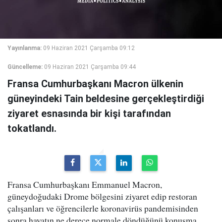
Yayınlanma:
09 Haziran 2021 Çarşamba 09:12
Güncelleme:
09 Haziran 2021 Çarşamba 09:44
Fransa Cumhurbaşkanı Macron ülkenin
güneyindeki Tain beldesine gerçekleştirdiği
ziyaret esnasında bir kişi tarafından
tokatlandı.
Fransa Cumhurbaşkanı Emmanuel Macron,
güneydoğudaki Drome bölgesini ziyaret edip restoran
çalışanları ve öğrencilerle koronavirüs pandemisinden
sonra hayatın ne derece normale döndüğünü konuşma