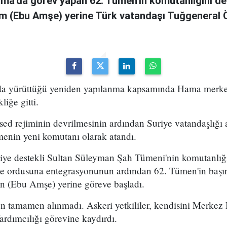
ama'da görev yapan 62. Tümen'in komutanlığını de
m (Ebu Amşe) yerine Türk vatandaşı Tuğgenera
uda yürüttüğü yeniden yapılanma kapsamında Hama merke
iğe gitti.
ed rejiminin devrilmesinin ardından Suriye vatandaşlığı
enin yeni komutanı olarak atandı.
kiye destekli Sultan Süleyman Şah Tümeni'nin komutanlığ
ye ordusuna entegrasyonunun ardından 62. Tümen'in başın
 (Ebu Amşe) yerine göreve başladı.
 tamamen alınmadı. Askeri yetkililer, kendisini Merkez B
dımcılığı görevine kaydırdı.