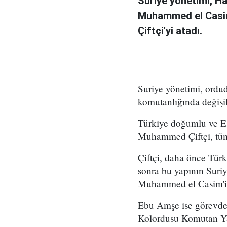
Suriye yönetimi, H
Muhammed el Casi
Çiftçi'yi atadı.
Suriye yönetimi, ord
komutanlığında değişikl
Türkiye doğumlu ve Es
Muhammed Çiftçi, tüm
Çiftçi, daha önce Tür
sonra bu yapının Suri
Muhammed el Casim'in
Ebu Amşe ise görevden
Kolordusu Komutan Yar