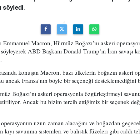
 söyledi.
 Emmanuel Macron, Hürmüz Boğazı’nı askeri operasyonl
” söyleyerek ABD Başkanı Donald Trump’ın İran savaşı k
.
ırasında konuşan Macron, bazı ülkelerin boğazın askeri o
 ancak Fransa’nın böyle bir seçeneği desteklemediğini be
müz Boğazı’nı askeri operasyonla özgürleştirmeyi savun
tiriliyor. Ancak bu bizim tercih ettiğimiz bir seçenek de
bir operasyonun uzun zaman alacağını ve boğazdan geçece
kıyı savunma sistemleri ve balistik füzeleri gibi ciddi teh