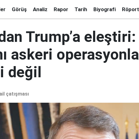
ler
Görüş
Analiz
Rapor
Tarih
Biyografi
Röport
dan Trump’a eleştiri
nı askeri operasyonl
i değil
ail çatışması