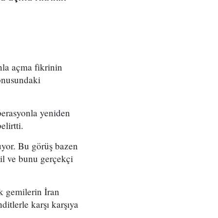
a açma fikrinin
onusundaki
perasyonla yeniden
lirtti.
uyor. Bu görüş bazen
ğil ve bunu gerçekçi
k gemilerin İran
ditlerle karşı karşıya