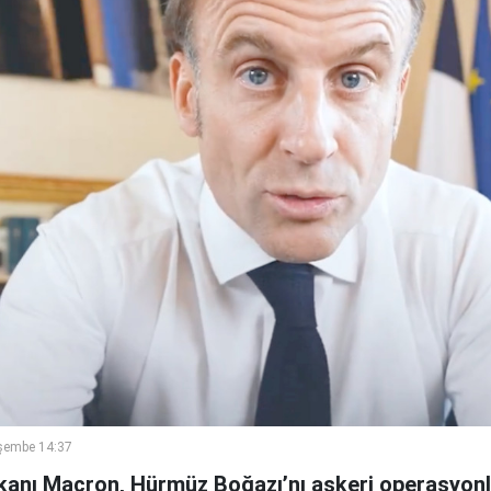
şembe 14:37
nı Macron, Hürmüz Boğazı’nı askeri operasyonla