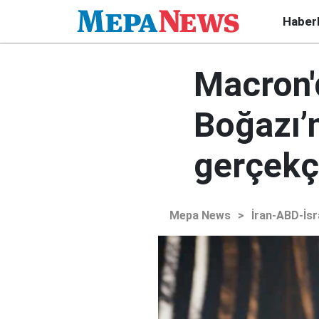
Haber
Macron'
Boğazı’
gerçekç
Mepa News
>
İran-ABD-İsr