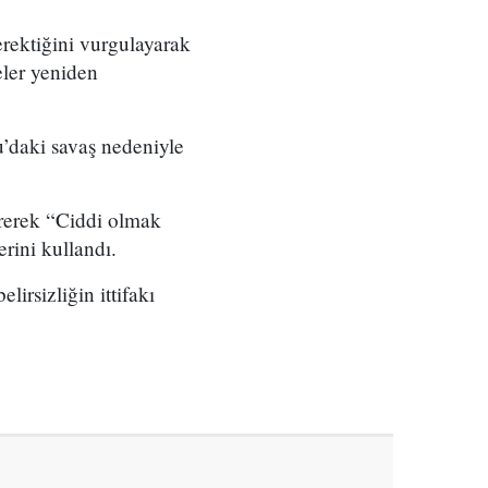
rektiğini vurgulayarak
eler yeniden
’daki savaş nedeniyle
tirerek “Ciddi olmak
erini kullandı.
rsizliğin ittifakı