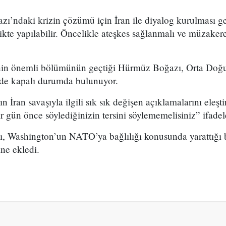
’ndaki krizin çözümü için İran ile diyalog kurulması ge
likte yapılabilir. Öncelikle ateşkes sağlanmalı ve müzaker
tinin önemli bölümünün geçtiği Hürmüz Boğazı, Orta Doğu
üde kapalı durumda bulunuyor.
 İran savaşıyla ilgili sık sık değişen açıklamalarını eleş
ir gün önce söylediğinizin tersini söylememelisiniz” ifadel
Washington’un NATO’ya bağlılığı konusunda yarattığı beli
ine ekledi.