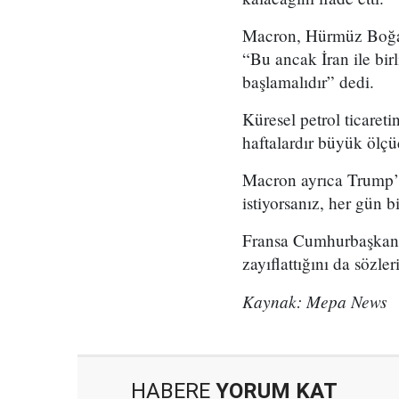
Macron, Hürmüz Boğazı
“Bu ancak İran ile bir
başlamalıdır” dedi.
Küresel petrol ticare
haftalardır büyük ölç
Macron ayrıca Trump’ın
istiyorsanız, her gün b
Fransa Cumhurbaşkanı, 
zayıflattığını da sözler
Kaynak: Mepa News
HABERE
YORUM KAT