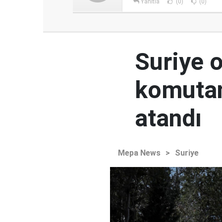
Yanıtla
(0)
(0)
Suriye 
komutan
atandı
Mepa News
>
Suriye