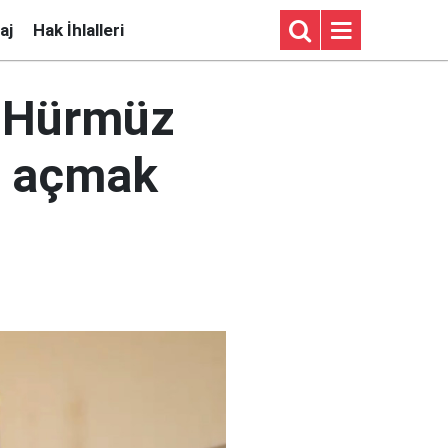
aj
Hak İhlalleri
: Hürmüz
a açmak