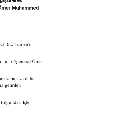
ğiştirerek
l Ömer Muhammed
zli 62. Tümen'in
 alan Tuğgeneral Ömer
ını yapan ve daha
a getirilen
ölge İdari İşler