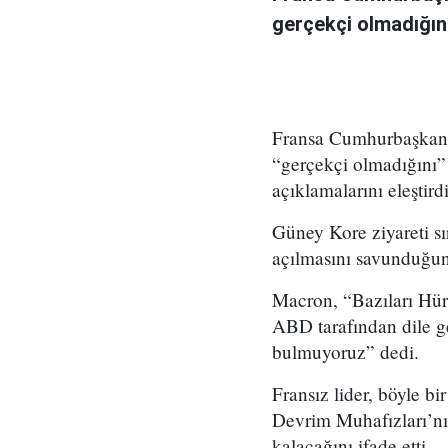
gerçekçi olmadığını
Fransa Cumhurbaşkanı
“gerçekçi olmadığını
açıklamalarını eleştirdi
Güney Kore ziyareti s
açılmasını savunduğunu
Macron, “Bazıları Hür
ABD tarafından dile ge
bulmuyoruz” dedi.
Fransız lider, böyle 
Devrim Muhafızları’nın 
kalacağını ifade etti.