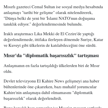
Mısırlı gazeteci Cemal Sultan ise sosyal medya hesabında
anlaşmayı "tarihi bir gelişme" olarak nitelendirerek,
"Dünya belki de yeni bir 'İslami NATO'nun doğuşuna
tanıklık ediyor." değerlendirmesinde bulundu.
Iraklı araştırmacı Lika Mekki de El Cezire'de yaptığı
değerlendirmede, ittifaka ilerleyen dönemde Suriye, Katar
ve Kuveyt gibi ülkelerin de katılabileceğini öne sürdü.
Mısır'da "diplomatik başarısızlık" tartışması
Anlaşmanın en fazla tartışıldığı ülkelerden biri de Mısır
oldu.
Devlet televizyonu El Kahire News gelişmeyi ana haber
bültenlerinde öne çıkarırken, bazı muhalif yorumcular
Kahire'nin anlaşmaya dahil olmamasını "diplomatik
başarısızlık" olarak değerlendirdi.
Buna karşılık bazı uzmanlar ise Mısır'ın mevcut şartlarda