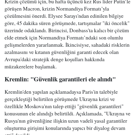
Krizin çözümü için, bu hafta üçüncü kez Rus lider Putin’le
görüşen Macron, krizin Normandiya Formatı’yla
çözülmesini önerdi. Elysee Sarayı'ndan edinilen bilgiye
göre, 45 dakika süren görüşmede, tartışmalar "iki öncelik"
üzerinde odaklandı. Birincisi, Donbass'ta kalıcı bir çözüm
elde etmek için Normandiya Formatı’ndaki son olumlu
gelişmelerden yararlanmak. İkincisiyse, sahadaki risklerin
azalmasını ve kıtanın güvenliğini garanti edecek olan
Avrupa'daki stratejik denge koşulları hakkında
müzakerelere başlamak.
Kremlin: "Güvenlik garantileri ele alındı"
Kremlin'den yapılan açıklamadaysa Paris'in talebiyle
gerçekleştiği belirtilen görüşmede Ukrayna krizi ve
özellikle Moskova'nın talep ettiği "güvenlik garantileri"
konusunun ele alındığı belirtildi. Açıklamada, "Ukrayna ve
Rusya'nın güvenliğine ilişkin uzun vadeli yasal garantiler
oluşturma girişimi konularında yapıcı bir diyalog devam