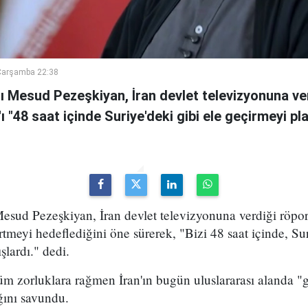
Çarşamba 22:38
 Mesud Pezeşkiyan, İran devlet televizyonuna ve
n'ı "48 saat içinde Suriye'deki gibi ele geçirmeyi pl
sud Pezeşkiyan, İran devlet televizyonuna verdiği röport
rtmeyi hedeflediğini öne sürerek, "Bizi 48 saat içinde, Sur
şlardı." dedi.
m zorluklara rağmen İran'ın bugün uluslararası alanda "g
ığını savundu.