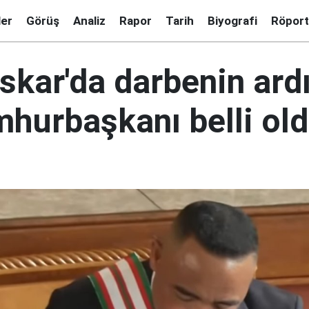
ler
Görüş
Analiz
Rapor
Tarih
Biyografi
Röport
kar'da darbenin ard
mhurbaşkanı belli ol