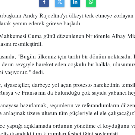
aşkanı Andry Rajoelina'yı ülkeyi terk etmeye zorlayan 
larak yemin ederek göreve başladı.
Mahkemesi Cuma günü düzenlenen bir törenle Albay Mi
sını resmileştirdi.
asında, "Bugün ülkemiz için tarihi bir dönüm noktasıdır.
 derin sevgiyle hareket eden coşkulu bir halkla, ulusumu
i yaşıyoruz." dedi.
r, siyasetçiler, darbeye yol açan protesto hareketinin temsil
Rusya ve Fransa'nın da bulunduğu çok sayıda yabancı heye
r anayasa hazırlamak, seçimlerin ve referandumların düzen
e anlaşmak üzere ulusun tüm güçleriyle el ele çalışacağız
ce yaptığı açıklamada ordunun yönetime el koyduğunu v
lis dışındaki tüm kurumları feshettiğini söylemişti.