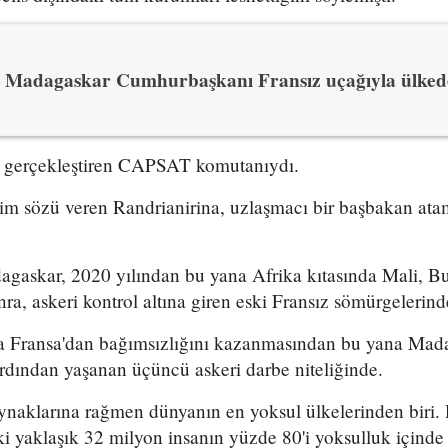
Madagaskar Cumhurbaşkanı Fransız uçağıyla ülked
i gerçekleştiren CAPSAT komutanıydı.
çim sözü veren Randrianirina, uzlaşmacı bir başbakan atama
gaskar, 2020 yılından bu yana Afrika kıtasında Mali, Bur
a, askeri kontrol altına giren eski Fransız sömürgelerin
a Fransa'dan bağımsızlığını kazanmasından bu yana Mad
rdından yaşanan üçüncü askeri darbe niteliğinde.
ynaklarına rağmen dünyanın en yoksul ülkelerinden biri.
ki yaklaşık 32 milyon insanın yüzde 80'i yoksulluk içinde 