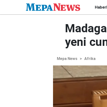
Haber
Madagas
yeni cu
Mepa News
>
Afrika