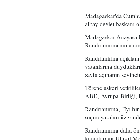
Madagaskar'da Cumhurb
albay devlet başkanı o
Madagaskar Anayasa 
Randrianirina'nın atama
Randrianirina açıklam
vatanlarına duydukları
sayfa açmanın sevincin
Törene askeri yetkilile
ABD, Avrupa Birliği, 
Randrianirina, "İyi bi
seçim yasaları üzerind
Randrianirina daha ön
kanadı olan Ulusal Mec