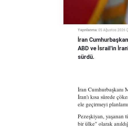
Yayınlanma:
05 Ağustos 2026 
İran Cumhurbaşkanı
ABD ve İsrail'in İra
sürdü.
İran Cumhurbaşkanı Me
İran'ı kısa sürede çöke
ele geçirmeyi planlamı
Pezeşkiyan, yaşanan tü
bir ülke" olarak anıld