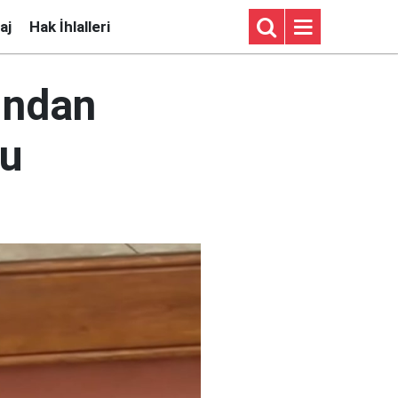
aj
Hak İhlalleri
ından
du