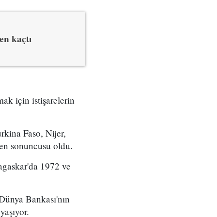
en kaçtı
k için istişarelerin
kina Faso, Nijer,
den sonuncusu oldu.
agaskar'da 1972 ve
 Dünya Bankası'nın
yaşıyor.