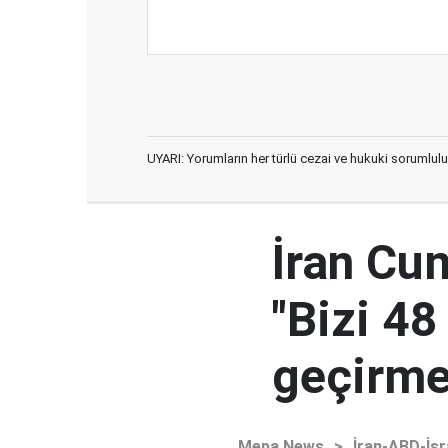
UYARI: Yorumların her türlü cezai ve hukuki sorumlulu
İran Cu
"Bizi 48
geçirmey
Mepa News
>
İran-ABD-İsr