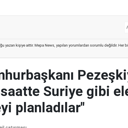
ğu yazan kişiye aittir. Mepa News, yapılan yorumlardan sorumlu değildir. Her bir 
mhurbaşkanı Pezeşki
 saatte Suriye gibi el
i planladılar"
ail çatışması