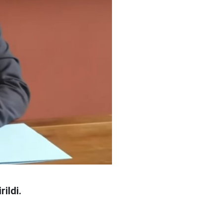
ildi.