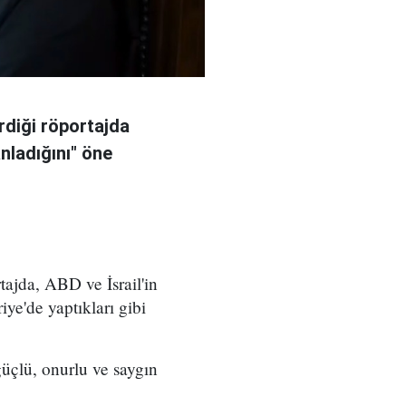
rdiği röportajda
anladığını" öne
ajda, ABD ve İsrail'in
iye'de yaptıkları gibi
üçlü, onurlu ve saygın