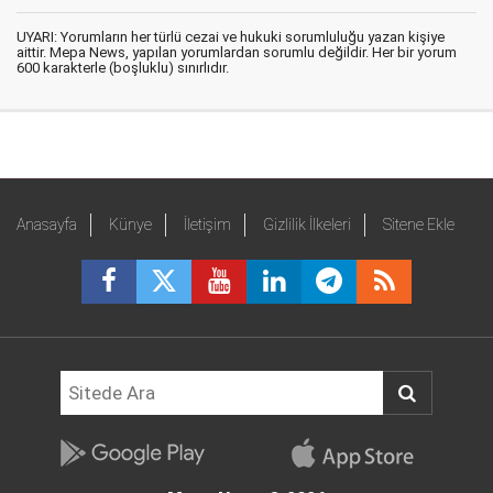
UYARI: Yorumların her türlü cezai ve hukuki sorumluluğu yazan kişiye
aittir. Mepa News, yapılan yorumlardan sorumlu değildir. Her bir yorum
600 karakterle (boşluklu) sınırlıdır.
Anasayfa
Künye
İletişim
Gizlilik İlkeleri
Sitene Ekle