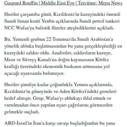
Gaspard Rouffin | Middle East Eye | Tercüme: Mepa News
Husiler çarşamba günü, Kızıldeniz'in kuzeyindeki önemli
Suudi liman kenti Yenbu açıklarında Suudi petrol tankeri
NCC Wafaa'ya balistik füzeler ateşlediklerini açıkladı.
Bu, Yemenli grubun 22 Temmuz'da Suudi Arabistan'a
yönelik abluka başlatmasından bu yana gerçekleştirdiği en
kuzeydeki saldırı oldu. Analistler, saldırıların kuzeye,
Mısır ve Süveyş Kanalı'na doğru kaymasının Körfez
krallığı üzerindeki ekonomik baskının artmasına yol
açacağı uyarısında bulunuyor.
Husiler şimdiye kadar çoğunlukla Yemen açıklarında,
Kızıldeniz'in güneyinde ve Aden Körfezi'ndeki gemileri
hedef almıştı. Grup, Wafaa'yı ablukayı ihlal etmek ve
vurulmadan önce yapılan uyarı çağrılarını görmezden
gelmekle suçladı.
ABD-İsrail'in İran'a karşı savaşı başladığından bu yana