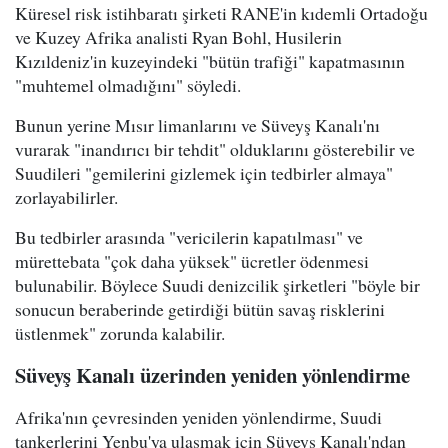
Küresel risk istihbaratı şirketi RANE'in kıdemli Ortadoğu
ve Kuzey Afrika analisti Ryan Bohl, Husilerin
Kızıldeniz'in kuzeyindeki "bütün trafiği" kapatmasının
"muhtemel olmadığını" söyledi.
Bunun yerine Mısır limanlarını ve Süveyş Kanalı'nı
vurarak "inandırıcı bir tehdit" olduklarını gösterebilir ve
Suudileri "gemilerini gizlemek için tedbirler almaya"
zorlayabilirler.
Bu tedbirler arasında "vericilerin kapatılması" ve
mürettebata "çok daha yüksek" ücretler ödenmesi
bulunabilir. Böylece Suudi denizcilik şirketleri "böyle bir
sonucun beraberinde getirdiği bütün savaş risklerini
üstlenmek" zorunda kalabilir.
Süveyş Kanalı üzerinden yeniden yönlendirme
Afrika'nın çevresinden yeniden yönlendirme, Suudi
tankerlerini Yenbu'ya ulaşmak için Süveyş Kanalı'ndan