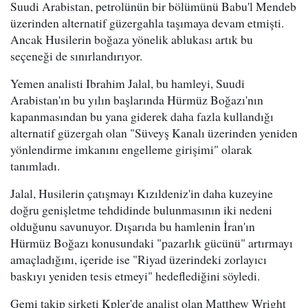
Suudi Arabistan, petrolünün bir bölümünü Babu'l Mendeb
üzerinden alternatif güzergahla taşımaya devam etmişti.
Ancak Husilerin boğaza yönelik ablukası artık bu
seçeneği de sınırlandırıyor.
Yemen analisti Ibrahim Jalal, bu hamleyi, Suudi
Arabistan'ın bu yılın başlarında Hürmüz Boğazı'nın
kapanmasından bu yana giderek daha fazla kullandığı
alternatif güzergah olan "Süveyş Kanalı üzerinden yeniden
yönlendirme imkanını engelleme girişimi" olarak
tanımladı.
Jalal, Husilerin çatışmayı Kızıldeniz'in daha kuzeyine
doğru genişletme tehdidinde bulunmasının iki nedeni
olduğunu savunuyor. Dışarıda bu hamlenin İran'ın
Hürmüz Boğazı konusundaki "pazarlık gücünü" artırmayı
amaçladığını, içeride ise "Riyad üzerindeki zorlayıcı
baskıyı yeniden tesis etmeyi" hedeflediğini söyledi.
Gemi takip şirketi Kpler'de analist olan Matthew Wright