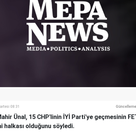
artesi 08:31
Güncelleme
hir Ünal, 15 CHP'linin İYİ Parti'ye geçmesinin F
i halkası olduğunu söyledi.