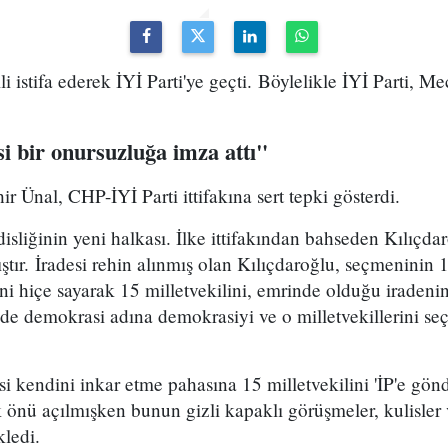
 istifa ederek İYİ Parti'ye geçti. Böylelikle İYİ Parti, Me
si bir onursuzluğa imza attı"
 Ünal, CHP-İYİ Parti ittifakına sert tepki gösterdi.
liğinin yeni halkası. İlke ittifakından bahseden Kılıçdaro
tır. İradesi rehin alınmış olan Kılıçdaroğlu, seçmeninin
ni hiçe sayarak 15 milletvekilini, emrinde olduğu iradenin 
de demokrasi adına demokrasiyi ve o milletvekillerini seç
i kendini inkar etme pahasına 15 milletvekilini 'İP'e gönd
ak önü açılmışken bunun gizli kapaklı görüşmeler, kulisler v
kledi.