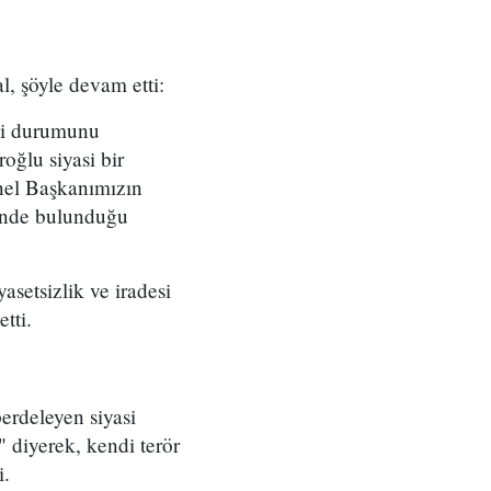
, şöyle devam etti:
ndi durumunu
roğlu siyasi bir
nel Başkanımızın
çinde bulunduğu
asetsizlik ve iradesi
tti.
erdeleyen siyasi
" diyerek, kendi terör
i.