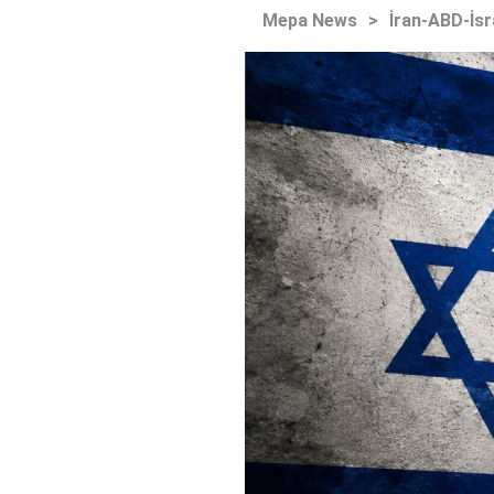
Mepa News
>
İran-ABD-İsr