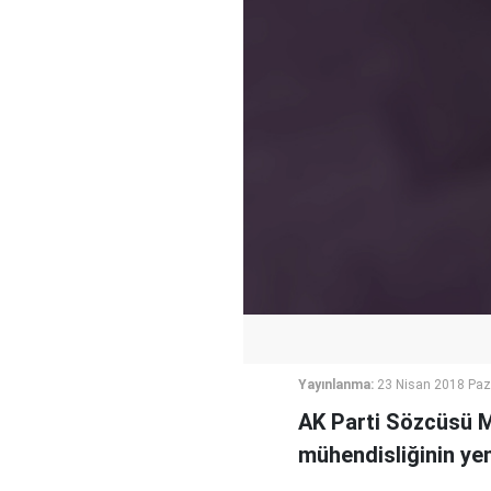
Yayınlanma:
23 Nisan 2018 Paz
AK Parti Sözcüsü Ma
mühendisliğinin yen