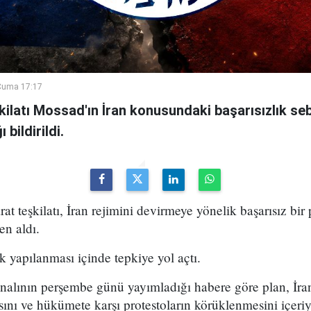
Cuma 17:17
şkilatı Mossad'ın İran konusundaki başarısızlık se
bildirildi.
arat teşkilatı, İran rejimini devirmeye yönelik başarısız bir
en aldı.
k yapılanması içinde tepkiye yol açtı.
analının perşembe günü yayımladığı habere göre plan, İran
sını ve hükümete karşı protestoların körüklenmesini içeri