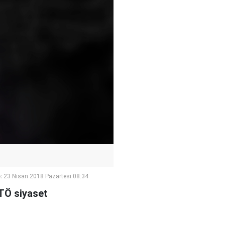
:
23 Nisan 2018 Pazartesi 08:34
ETÖ siyaset