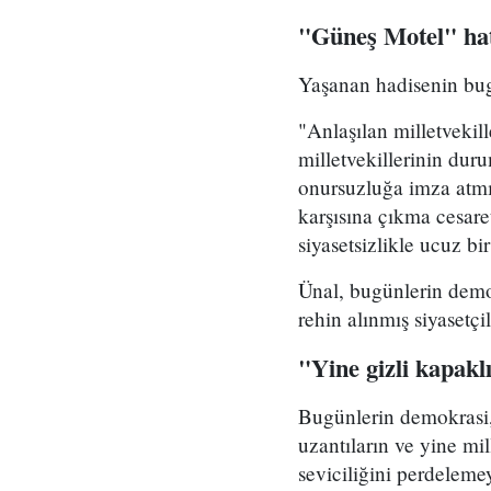
"Güneş Motel" hat
Yaşanan hadisenin bug
"Anlaşılan milletvekil
milletvekillerinin duru
onursuzluğa imza atmı
karşısına çıkma cesar
siyasetsizlikle ucuz b
Ünal, bugünlerin demokr
rehin alınmış siyasetçi
"Yine gizli kapakl
Bugünlerin demokrasi, 
uzantıların ve yine mi
seviciliğini perdelemey