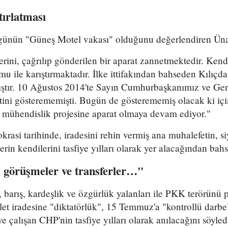
ırlatması
ünün "Güneş Motel vakası" olduğunu değerlendiren Ünal
lerini, çağrılıp gönderilen bir aparat zannetmektedir. Ke
mu ile karıştırmaktadır. İlke ittifakından bahseden Kılıçda
ştır. 10 Ağustos 2014'te Sayın Cumhurbaşkanımız ve Ge
etini gösterememişti. Bugün de gösterememiş olacak ki i
ir mühendislik projesine aparat olmaya devam ediyor."
asi tarihinde, iradesini rehin vermiş ana muhalefetin, siy
lerin kendilerini tasfiye yılları olarak yer alacağından bahse
ı görüşmeler ve transferler…"
barış, kardeşlik ve özgürlük yalanları ile PKK terörünü p
llet iradesine "diktatörlük", 15 Temmuz'a "kontrollü darbe
e çalışan CHP'nin tasfiye yılları olarak anılacağını söyled