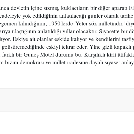
nca devletin içine sızmış, kuklacıların bir diğer aparatı 
cadeleyle yok edildiğinin anlatılacağı günler olarak tarih
 egemen kılındığının, 1950'lerde 'Yeter söz milletindir.' diy
ıya ulaştığının anlatıldığı yıllar olacaktır. Siyasette bir
ıyor. Eskiye ait olanlar eskide kalıyor ve kendilerini tasfiy
ş geliştiremediğinde eskiyi tekrar eder. Yine gizli kapaklı
arklı bir Güneş Motel durumu bu. Karşılıklı kirli ittifakla
 bizim demokrasi ve millet iradesine dayalı siyaset anlay