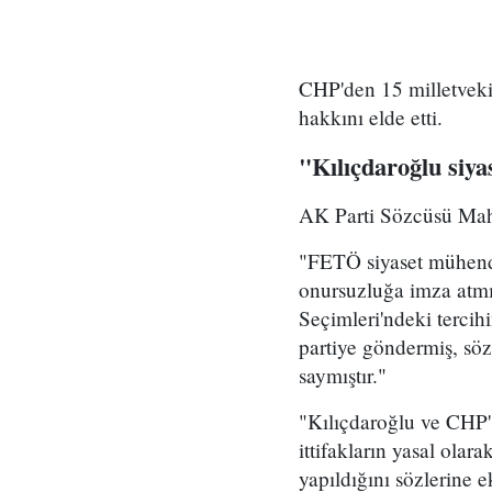
CHP'den 15 milletvekili
hakkını elde etti.
"Kılıçdaroğlu siya
AK Parti Sözcüsü Mahir
"FETÖ siyaset mühendis
onursuzluğa imza atmış
Seçimleri'ndeki tercihi
partiye göndermiş, söz
saymıştır."
"Kılıçdaroğlu ve CHP's
ittifakların yasal olar
yapıldığını sözlerine e