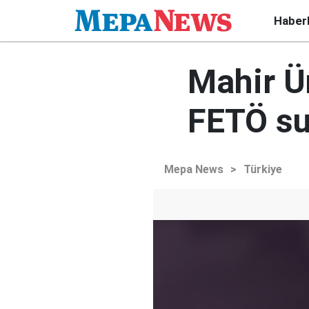
Haber
Mahir Ün
FETÖ su
Mepa News
>
Türkiye