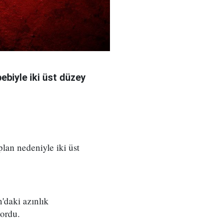
bebiyle iki üst düzey
 plan nedeniyle iki üst
'daki azınlık
yordu.