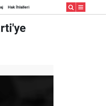
aj
Hak İhlalleri
rti'ye