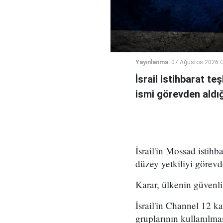
Yayınlanma:
07 Ağustos 2026 
İsrail istihbarat te
ismi görevden aldığı 
İsrail'in Mossad istihb
düzey yetkiliyi görevd
Karar, ülkenin güvenli
İsrail'in Channel 12 k
gruplarının kullanılma