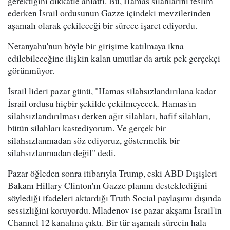
gerektiğini dikkatle anlattı. Bu, Hamas silahlarını teslim
ederken İsrail ordusunun Gazze içindeki mevzilerinden
aşamalı olarak çekileceği bir sürece işaret ediyordu.
Netanyahu'nun böyle bir girişime katılmaya ikna
edilebileceğine ilişkin kalan umutlar da artık pek gerçekçi
görünmüyor.
İsrail lideri pazar günü, "Hamas silahsızlandırılana kadar
İsrail ordusu hiçbir şekilde çekilmeyecek. Hamas'ın
silahsızlandırılması derken ağır silahları, hafif silahları,
bütün silahları kastediyorum. Ve gerçek bir
silahsızlanmadan söz ediyoruz, göstermelik bir
silahsızlanmadan değil" dedi.
Pazar öğleden sonra itibarıyla Trump, eski ABD Dışişleri
Bakanı Hillary Clinton'ın Gazze planını desteklediğini
söylediği ifadeleri aktardığı Truth Social paylaşımı dışında
sessizliğini koruyordu. Mladenov ise pazar akşamı İsrail'in
Channel 12 kanalına çıktı. Bir tür aşamalı sürecin hala