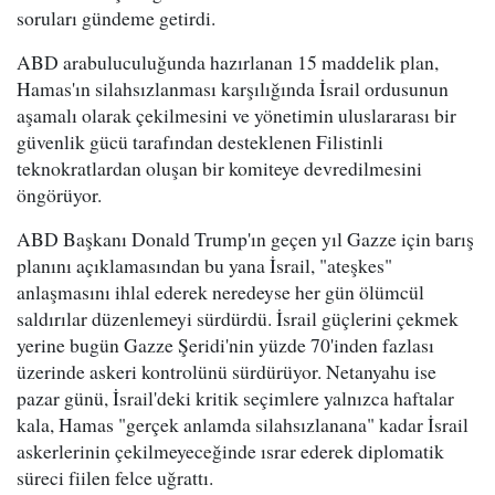
soruları gündeme getirdi.
ABD arabuluculuğunda hazırlanan 15 maddelik plan,
Hamas'ın silahsızlanması karşılığında İsrail ordusunun
aşamalı olarak çekilmesini ve yönetimin uluslararası bir
güvenlik gücü tarafından desteklenen Filistinli
teknokratlardan oluşan bir komiteye devredilmesini
öngörüyor.
ABD Başkanı Donald Trump'ın geçen yıl Gazze için barış
planını açıklamasından bu yana İsrail, "ateşkes"
anlaşmasını ihlal ederek neredeyse her gün ölümcül
saldırılar düzenlemeyi sürdürdü. İsrail güçlerini çekmek
yerine bugün Gazze Şeridi'nin yüzde 70'inden fazlası
üzerinde askeri kontrolünü sürdürüyor. Netanyahu ise
pazar günü, İsrail'deki kritik seçimlere yalnızca haftalar
kala, Hamas "gerçek anlamda silahsızlanana" kadar İsrail
askerlerinin çekilmeyeceğinde ısrar ederek diplomatik
süreci fiilen felce uğrattı.