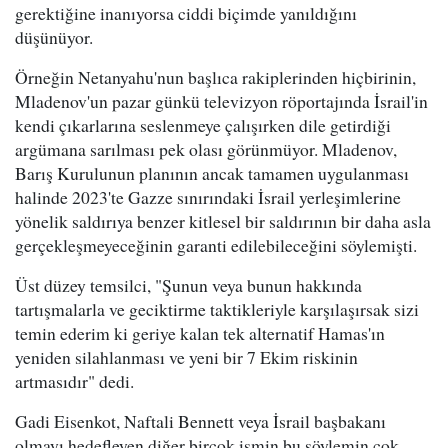
gerektiğine inanıyorsa ciddi biçimde yanıldığını
düşünüyor.
Örneğin Netanyahu'nun başlıca rakiplerinden hiçbirinin,
Mladenov'un pazar günkü televizyon röportajında İsrail'in
kendi çıkarlarına seslenmeye çalışırken dile getirdiği
argümana sarılması pek olası görünmüyor. Mladenov,
Barış Kurulunun planının ancak tamamen uygulanması
halinde 2023'te Gazze sınırındaki İsrail yerleşimlerine
yönelik saldırıya benzer kitlesel bir saldırının bir daha asla
gerçekleşmeyeceğinin garanti edilebileceğini söylemişti.
Üst düzey temsilci, "Şunun veya bunun hakkında
tartışmalarla ve geciktirme taktikleriyle karşılaşırsak sizi
temin ederim ki geriye kalan tek alternatif Hamas'ın
yeniden silahlanması ve yeni bir 7 Ekim riskinin
artmasıdır" dedi.
Gadi Eisenkot, Naftali Bennett veya İsrail başbakanı
olmayı hedefleyen diğer birçok ismin bu söylemin çok