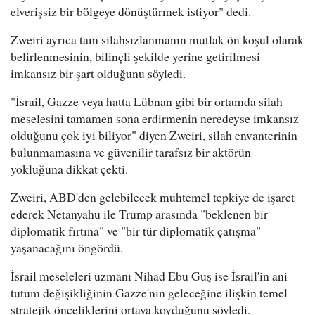
elverişsiz bir bölgeye dönüştürmek istiyor" dedi.
Zweiri ayrıca tam silahsızlanmanın mutlak ön koşul olarak
belirlenmesinin, bilinçli şekilde yerine getirilmesi
imkansız bir şart olduğunu söyledi.
"İsrail, Gazze veya hatta Lübnan gibi bir ortamda silah
meselesini tamamen sona erdirmenin neredeyse imkansız
olduğunu çok iyi biliyor" diyen Zweiri, silah envanterinin
bulunmamasına ve güvenilir tarafsız bir aktörün
yokluğuna dikkat çekti.
Zweiri, ABD'den gelebilecek muhtemel tepkiye de işaret
ederek Netanyahu ile Trump arasında "beklenen bir
diplomatik fırtına" ve "bir tür diplomatik çatışma"
yaşanacağını öngördü.
İsrail meseleleri uzmanı Nihad Ebu Guş ise İsrail'in ani
tutum değişikliğinin Gazze'nin geleceğine ilişkin temel
stratejik önceliklerini ortaya koyduğunu söyledi.