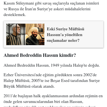
Kasım Süleymani gibi savaş suçlarıyla suçlanan isimleri
ve Rusya ile İran'ın Suriye'ye askeri müdahalelerini
desteklemek.
Eski Suriye Müftüsü
Hassun'a yöneltilen
suçlamalar neler?
Ahmed Bedreddin Hassun kimdir?
Ahmed Bedreddin Hassun, 1949 yılında Halep'te doğdu.
Ezher Üniversitesi'nde eğitim gördükten sonra 2002'de
Halep Müftüsü, 2005'te ise Beşar Esed tarafından Suriye
Büyük Müftüsü olarak atandı.
2011'de başlayan halk ayaklanmasının ardından rejimin en
önde gelen savunucularından biri olan Hassun,
muhaliflere yönelik sert açıklamaları ve rejimin askeri