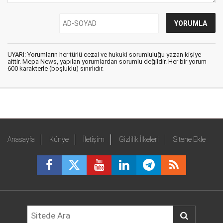
UYARI: Yorumların her türlü cezai ve hukuki sorumluluğu yazan kişiye
aittir. Mepa News, yapılan yorumlardan sorumlu değildir. Her bir yorum
600 karakterle (boşluklu) sınırlıdır.
Anasayfa
Künye
İletişim
Gizlilik İlkeleri
Sitene Ekle