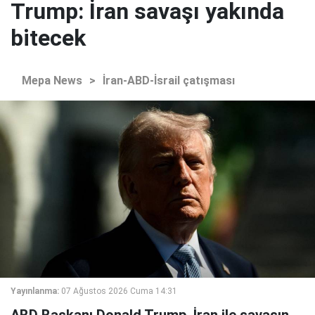
Trump: İran savaşı yakında
bitecek
Mepa News
>
İran-ABD-İsrail çatışması
Yayınlanma:
07 Ağustos 2026 Cuma 14:31