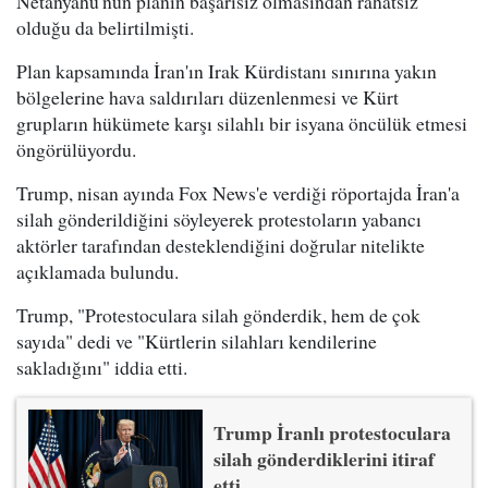
Netanyahu'nun planın başarısız olmasından rahatsız
olduğu da belirtilmişti.
Plan kapsamında İran'ın Irak Kürdistanı sınırına yakın
bölgelerine hava saldırıları düzenlenmesi ve Kürt
grupların hükümete karşı silahlı bir isyana öncülük etmesi
öngörülüyordu.
Trump, nisan ayında Fox News'e verdiği röportajda İran'a
silah gönderildiğini söyleyerek protestoların yabancı
aktörler tarafından desteklendiğini doğrular nitelikte
açıklamada bulundu.
Trump, "Protestoculara silah gönderdik, hem de çok
sayıda" dedi ve "Kürtlerin silahları kendilerine
sakladığını" iddia etti.
Trump İranlı protestoculara
silah gönderdiklerini itiraf
etti