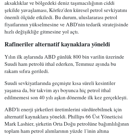
aksaklıklar ve bölgedeki deniz taşımacılığının ciddi
şekilde yavaşlaması, Körfez'den küresel petrol sevkiyatını
önemli ölçüde etkiledi. Bu durum, uluslararası petrol
fiyatlarının yükselmesine ve ABD'nin tedarik stratejisinde
hızlı değişikliğe gitmesine yol açtı.
Rafineriler alternatif kaynaklara yöneldi
Yılın ilk aylarında ABD günlük 800 bin varilin üzerinde
Suudi ham petrolü ithal ederken, Temmuz ayında bu
rakam sıfıra geriledi.
Suudi sevkiyatlarında geçmişte kısa süreli kesintiler
yaşansa da, bir takvim ayı boyunca hiç petrol ithal
edilmemesi son 40 yılı aşkın dönemde ilk kez gerçekleşti.
ABD'li enerji şirketleri üretimlerini sürdürebilmek için
alternatif kaynaklara yöneldi. Phillips 66 Üst Yöneticisi
Mark Lashier, şirketin Orta Doğu petrolüne bağımlılığının
toplam ham petrol alımlarının yüzde 1'inin altına