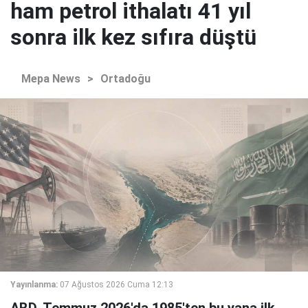
ham petrol ithalatı 41 yıl
sonra ilk kez sıfıra düştü
Mepa News
>
Ortadoğu
Yayınlanma:
07 Ağustos 2026 Cuma 12:13
ABD, Temmuz 2026'da 1985'ten bu yana ilk