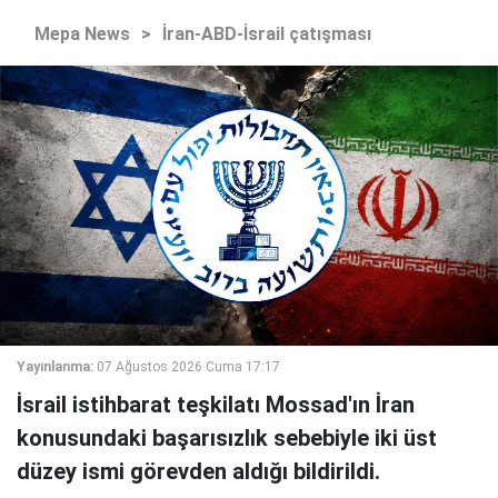
Mepa News
>
İran-ABD-İsrail çatışması
Yayınlanma:
07 Ağustos 2026 Cuma 17:17
İsrail istihbarat teşkilatı Mossad'ın İran
konusundaki başarısızlık sebebiyle iki üst
düzey ismi görevden aldığı bildirildi.